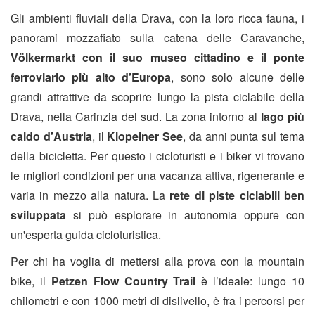
Gli ambienti fluviali della Drava, con la loro ricca fauna, i
panorami mozzafiato sulla catena delle Caravanche,
Völkermarkt con il suo museo cittadino e il ponte
ferroviario più alto d’Europa
, sono solo alcune delle
grandi attrattive da scoprire lungo la pista ciclabile della
Drava, nella Carinzia del sud. La zona intorno al
lago più
caldo d'Austria
, il
Klopeiner See
, da anni punta sul tema
della bicicletta. Per questo i cicloturisti e i biker vi trovano
le migliori condizioni per una vacanza attiva, rigenerante e
varia in mezzo alla natura. La
rete di piste ciclabili ben
sviluppata
si può esplorare in autonomia oppure con
un'esperta guida cicloturistica.
Per chi ha voglia di mettersi alla prova con la mountain
bike, il
Petzen Flow Country
Trail
è l’ideale: lungo 10
chilometri e con 1000 metri di dislivello, è fra i percorsi per