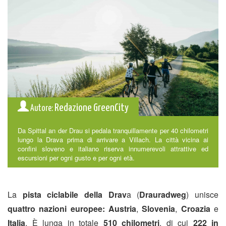
Redazione GreenCity
Autore:
Da Spittal an der Drau si pedala tranquillamente per 40 chilometri
lungo la Drava prima di arrivare a Villach. La città vicina ai
confini sloveno e italiano riserva innumerevoli attrattive ed
escursioni per ogni gusto e per ogni età.
La
pista ciclabile della Drav
a (
Drauradweg
) unisce
quattro nazioni europee:
Austria
,
Slovenia
,
Croazia
e
Italia
. È lunga in totale
510 chilometri
, di cui
222 in