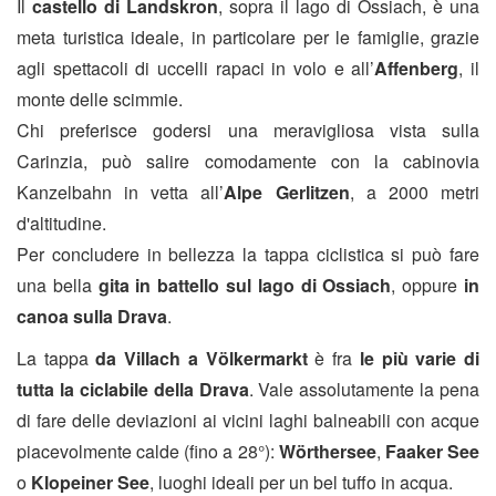
Il
castello di Landskron
, sopra il lago di Ossiach, è una
meta turistica ideale, in particolare per le famiglie, grazie
agli spettacoli di uccelli rapaci in volo e all’
Affenberg
, il
monte delle scimmie.
Chi preferisce godersi una meravigliosa vista sulla
Carinzia, può salire comodamente con la cabinovia
Kanzelbahn in vetta all’
Alpe Gerlitzen
, a 2000 metri
d'altitudine.
Per concludere in bellezza la tappa ciclistica si può fare
una bella
gita in battello sul lago di Ossiach
, oppure
in
canoa sulla Drava
.
La tappa
da Villach a Völkermarkt
è fra
le più varie di
tutta la ciclabile della Drava
. Vale assolutamente la pena
di fare delle deviazioni ai vicini laghi balneabili con acque
piacevolmente calde (fino a 28°):
Wörthersee
,
Faaker See
o
Klopeiner See
, luoghi ideali per un bel tuffo in acqua.