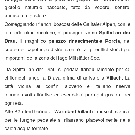
gioiello naturale nascosto, tutto da vedere, sentire,
annusare e gustare.
Costeggiando i fianchi boscosi delle Gailtaler Alpen, con le
loro erte cime rocciose, si prosegue verso
Spittal an der
Drau
. Il magnifico
palazzo rinascimentale Porcia
, nel
cuore del capoluogo distrettuale, è fra gli edifici storici più
importanti della zona del lago Millstätter See.
Da Spittal an der Drau si pedala tranquillamente per 40
chilometri lungo la Drava prima di arrivare a
Villach
. La
città vicina ai confini sloveno e italiano riserva
innumerevoli attrattive ed escursioni per ogni gusto e per
ogni età.
Alle KärntenTherme di
Warmbad Villach
i muscoli stanchi
per le lunghe pedalate si rilassano piacevolmente nella
calda acqua termale.