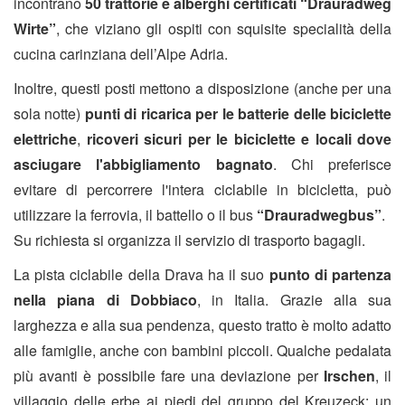
incontrano
50 trattorie e alberghi certificati “Drauradweg
Wirte”
, che viziano gli ospiti con squisite specialità della
cucina carinziana dell’Alpe Adria.
Inoltre, questi posti mettono a disposizione (anche per una
sola notte)
punti di ricarica per le batterie delle biciclette
elettriche
,
ricoveri sicuri per le biciclette e locali dove
asciugare l'abbigliamento bagnato
. Chi preferisce
evitare di percorrere l'intera ciclabile in bicicletta, può
utilizzare la ferrovia, il battello o il bus
“Drauradwegbus”
.
Su richiesta si organizza il servizio di trasporto bagagli.
La pista ciclabile della Drava ha il suo
punto di partenza
nella piana di Dobbiaco
, in Italia. Grazie alla sua
larghezza e alla sua pendenza, questo tratto è molto adatto
alle famiglie, anche con bambini piccoli. Qualche pedalata
più avanti è possibile fare una deviazione per
Irschen
, il
villaggio delle erbe ai piedi del gruppo del Kreuzeck: un