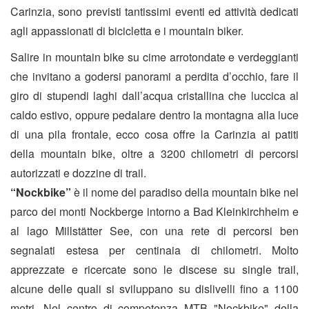
Carinzia, sono previsti tantissimi eventi ed attività dedicati
agli appassionati di bicicletta e i mountain biker.
Salire in mountain bike su cime arrotondate e verdeggianti
che invitano a godersi panorami a perdita d’occhio, fare il
giro di stupendi laghi dall’acqua cristallina che luccica al
caldo estivo, oppure pedalare dentro la montagna alla luce
di una pila frontale, ecco cosa offre la Carinzia ai patiti
della mountain bike, oltre a 3200 chilometri di percorsi
autorizzati e dozzine di trail.
“Nockbike”
è il nome del paradiso della mountain bike nel
parco dei monti Nockberge intorno a Bad Kleinkirchheim e
al lago Millstätter See, con una rete di percorsi ben
segnalati estesa per centinaia di chilometri. Molto
apprezzate e ricercate sono le discese su single trail,
alcune delle quali si sviluppano su dislivelli fino a 1100
metri. Nel centro di competenza MTB "Nockbike" della