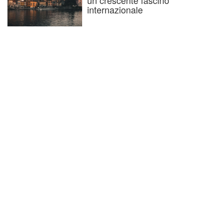
un crescente fascino
internazionale