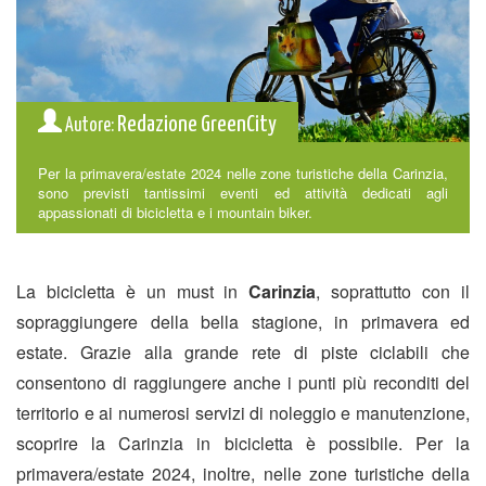
Redazione GreenCity
Autore:
Per la primavera/estate 2024 nelle zone turistiche della Carinzia,
sono previsti tantissimi eventi ed attività dedicati agli
appassionati di bicicletta e i mountain biker.
La bicicletta è un must in
Carinzia
, soprattutto con il
sopraggiungere della bella stagione, in primavera ed
estate. Grazie alla grande rete di piste ciclabili che
consentono di raggiungere anche i punti più reconditi del
territorio e ai numerosi servizi di noleggio e manutenzione,
scoprire la Carinzia in bicicletta è possibile. Per la
primavera/estate 2024, inoltre, nelle zone turistiche della