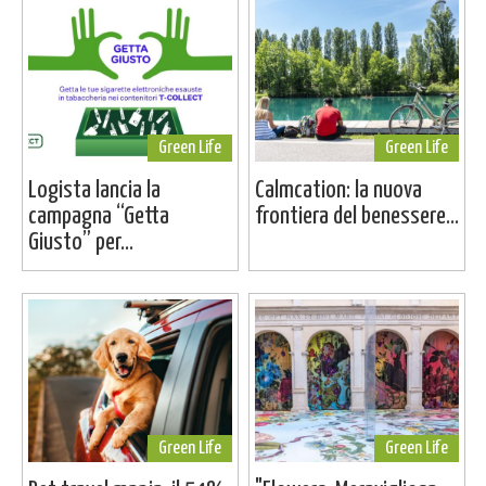
Green Life
Green Life
Logista lancia la
Calmcation: la nuova
campagna “Getta
frontiera del benessere...
Giusto” per...
Green Life
Green Life