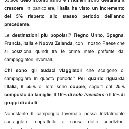
crescere
. In particolare,
l'Italia ha visto un incremento
del 5%
rispetto allo stesso periodo dell'anno
precedente
.
Le
destinazioni più popolari?
Regno Unito
,
Spagna
,
Francia
,
Italia
e
Nuova Zelanda
, con il nostro Paese che
si posiziona quindi tra le prime mete preferite dai
campeggiatori invernali.
Chi sono gli audaci viaggiatori
che scelgono di
campeggiare in questo periodo?
Per quanto riguarda
l’Italia
, il
55%
di loro sono
coppie
, seguiti dal
25%
composto da famiglie
, il
16% di
solo travellers
e il
5% di
gruppi di adulti
.
Nonostante il campeggio invernale possa inizialmente
scoraggiare, soprattutto a causa delle condizioni