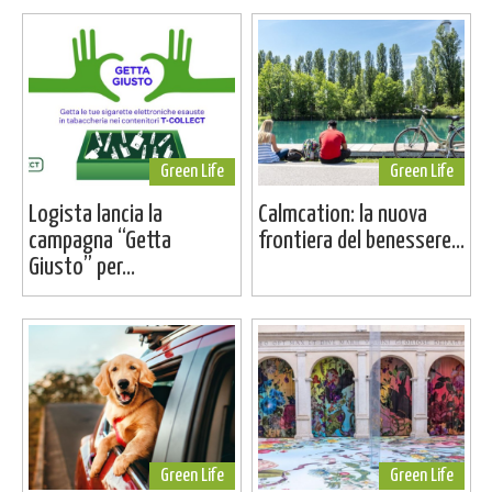
Green Life
Green Life
Logista lancia la
Calmcation: la nuova
campagna “Getta
frontiera del benessere...
Giusto” per...
Green Life
Green Life