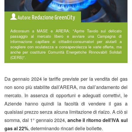
Redazione GreenCity
Autore:
Adiconsum a MASE e ARERA: "Aprire Tavolo sul delicato
passaggio al mercato libero e avviare una Campagna di
informazione capillare ai cittadini-consumatori per aiutarli a
scegliere con oculatezza e consapevolezza le varie offerte, ma
anche per costituire Comunità Energetiche Rinnovabili Solidali
(CERS)".
Da gennaio 2024 le tariffe previste per la vendita del gas
non sono più stabilite dall’ARERA, ma dall’andamento del
mercato. In assenza di opportuni e adeguati correttivi, le
Aziende hanno quindi la facoltà di vendere il gas a
qualsiasi prezzo senza alcuna limitazione di rialzo. A ciò si
somma, dal 1° gennaio 2024,
anche il ritorno dell’IVA sul
gas al 22%
, determinando rincari delle bollette.