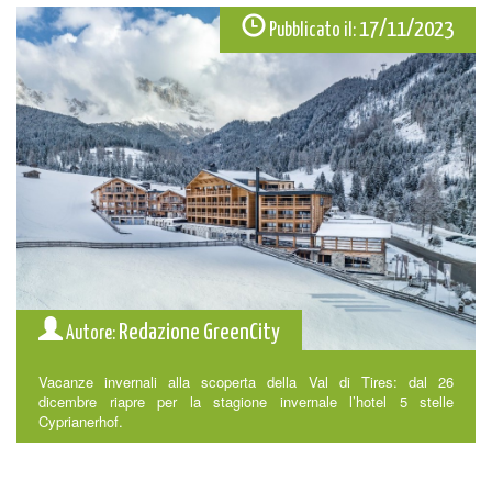
17/11/2023
Pubblicato il:
Redazione GreenCity
Autore:
Vacanze invernali alla scoperta della Val di Tires: dal 26
dicembre riapre per la stagione invernale l’hotel 5 stelle
Cyprianerhof.