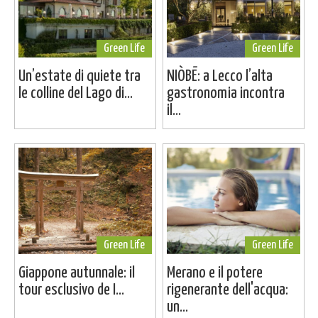
Green Life
Green Life
Un’estate di quiete tra
NIÒBĒ: a Lecco l’alta
le colline del Lago di...
gastronomia incontra
il...
Green Life
Green Life
Giappone autunnale: il
Merano e il potere
tour esclusivo de I...
rigenerante dell'acqua:
un...