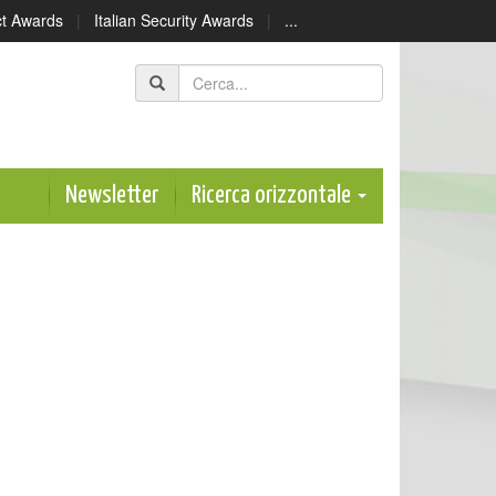
ect Awards
|
Italian Security Awards
|
...
Newsletter
Ricerca orizzontale