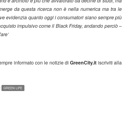
and è arcinoto e più che avvalorato da decine di studi, ma
emerge da questa ricerca non è nella numerica ma tra le
ve evidenzia quanto oggi i consumatori siano sempre più
acquisto impulsivo come il Black Friday, andando perciò –
fare’
sempre informato con le notizie di
GreenCity.it
iscriviti alla
:
GREEN LIFE