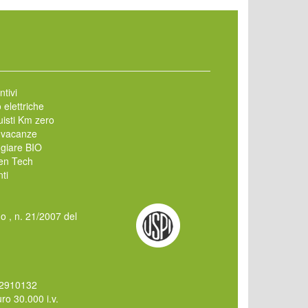
ntivi
 elettriche
isti Km zero
 vacanze
giare BIO
en Tech
ti
mo , n. 21/2007 del
62910132
o 30.000 i.v.