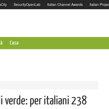
aCity
|
SecurityOpenLab
|
Italian Channel Awards
|
Italian Proj
tà
Casa
i verde: per italiani 238