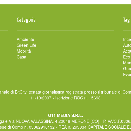
Categorie
Tag
Ambiente
Ince
Green Life
Auto
Mobilità
Acqu
Casa
Eco
Man
Gre
Even
nale di BitCity, testata giornalistica registrata presso il tribunale di Co
11/10/2007 - Iscrizione ROC n. 15698
G11 MEDIA S.R.L.
gale Via NUOVA VALASSINA, 4 22046 MERONE (CO) - P.IVA/C.F.030
rese di Como n. 03062910132 - REA n. 293834 CAPITALE SOCIALE Eur