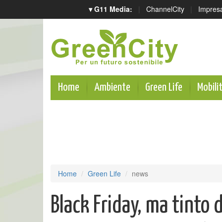
▾ G11 Media:
|
ChannelCity
|
Impres
Home
Ambiente
Green Life
Mobili
Home
Green Life
news
Black Friday, ma tinto d