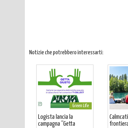
Notizie che potrebbero interessarti:
Green Life
Logista lancia la
Calmcati
campagna “Getta
frontier