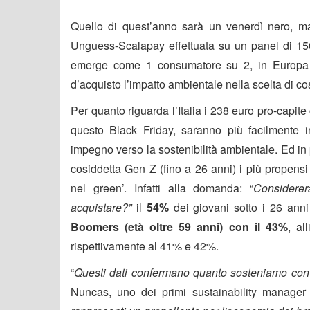
Quello di quest’anno sarà un venerdì nero, ma
Unguess-Scalapay effettuata su un panel di 150
emerge come 1 consumatore su 2, in Europa c
d’acquisto l’impatto ambientale nella scelta di c
Per quanto riguarda l’Italia i 238 euro pro-capite 
questo Black Friday, saranno più facilmente i
impegno verso la sostenibilità ambientale. Ed in p
cosiddetta Gen Z (fino a 26 anni) i più propensi
nel green’. Infatti alla domanda: “
Considerer
acquistare?”
il
54%
dei giovani sotto i 26 anni
Boomers (età oltre 59 anni) con il 43%
, al
rispettivamente al 41% e 42%.
“
Questi dati confermano quanto sosteniamo co
Nuncas, uno dei primi sustainability manager 