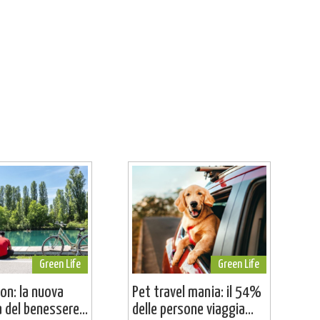
Green Life
Green Life
on: la nuova
Pet travel mania: il 54%
a del benessere...
delle persone viaggia...