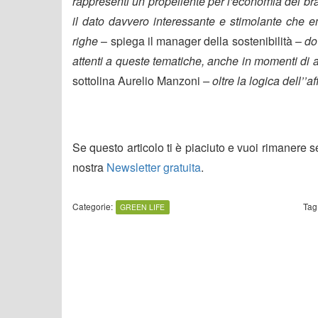
rappresenti un propellente per l'economia dei br
il dato davvero interessante e stimolante che 
righe
– spiega il manager della sostenibilità –
do
attenti a queste tematiche, anche in momenti di 
sottolina Aurelio Manzoni
– oltre la logica dell’’af
Se questo articolo ti è piaciuto e vuoi rimanere 
nostra
Newsletter gratuita
.
Categorie:
Tag
GREEN LIFE