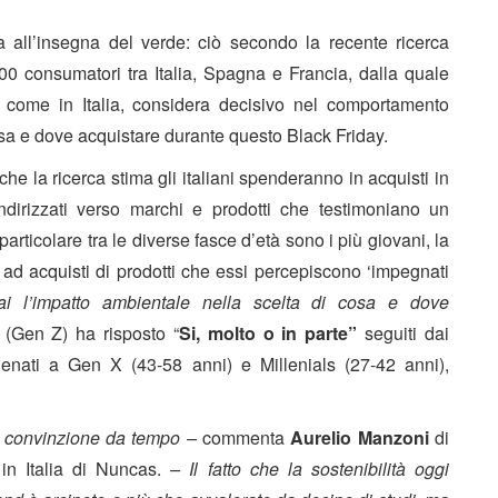
 all’insegna del verde: ciò secondo la recente ricerca
0 consumatori tra Italia, Spagna e Francia, dalla quale
ome in Italia, considera decisivo nel comportamento
osa e dove acquistare durante questo Black Friday.
che la ricerca stima gli italiani spenderanno in acquisti in
ndirizzati verso marchi e prodotti che testimoniano un
articolare tra le diverse fasce d’età sono i più giovani, la
 ad acquisti di prodotti che essi percepiscono ‘impegnati
ai l’impatto ambientale nella scelta di cosa e dove
 (Gen Z) ha risposto “
Si, molto o in parte”
seguiti dai
lienati a Gen X (43-58 anni) e Millenials (27-42 anni),
n convinzione da tempo –
commenta
Aurelio Manzoni
di
in Italia di Nuncas.
– Il fatto che la sostenibilità oggi