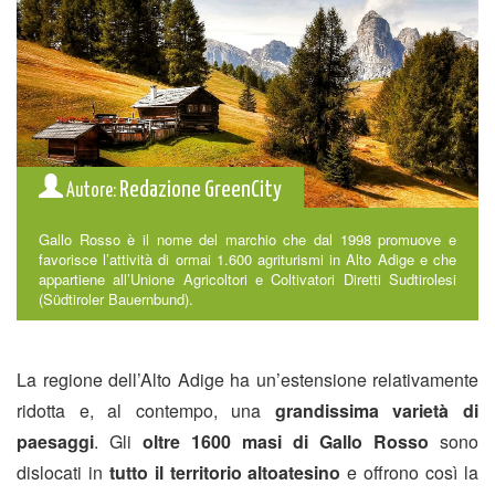
Redazione GreenCity
Autore:
Gallo Rosso è il nome del marchio che dal 1998 promuove e
favorisce l’attività di ormai 1.600 agriturismi in Alto Adige e che
appartiene all’Unione Agricoltori e Coltivatori Diretti Sudtirolesi
(Südtiroler Bauernbund).
La regione dell’Alto Adige ha un’estensione relativamente
ridotta e, al contempo, una
grandissima varietà di
paesaggi
. Gli
oltre 1600 masi di Gallo Rosso
sono
dislocati in
tutto il territorio altoatesino
e offrono così la