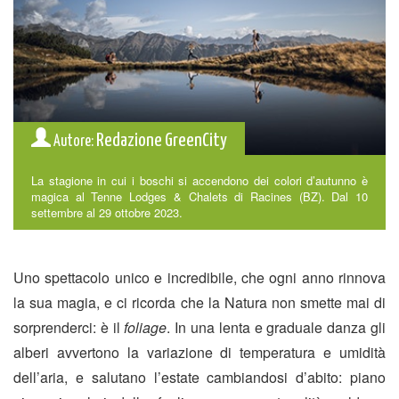
Redazione GreenCity
Autore:
La stagione in cui i boschi si accendono dei colori d’autunno è
magica al Tenne Lodges & Chalets di Racines (BZ). Dal 10
settembre al 29 ottobre 2023.
Uno spettacolo unico e incredibile, che ogni anno rinnova
la sua magia, e ci ricorda che la Natura non smette mai di
sorprenderci: è il
foliage
. In una lenta e graduale danza gli
alberi avvertono la variazione di temperatura e umidità
dell’aria, e salutano l’estate cambiandosi d’abito: piano