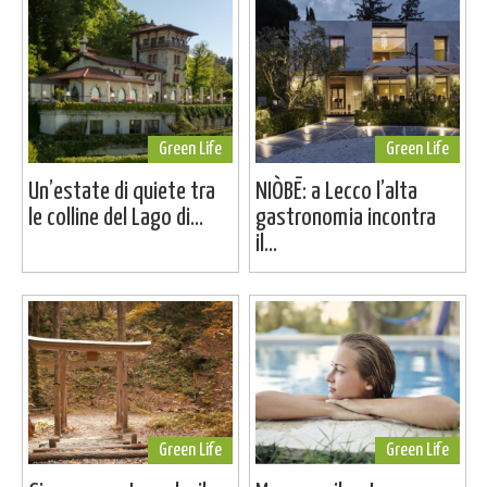
Green Life
Green Life
Un’estate di quiete tra
NIÒBĒ: a Lecco l’alta
le colline del Lago di...
gastronomia incontra
il...
Green Life
Green Life