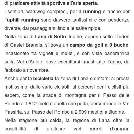
di
praticare attività sportive all’aria aperta
.
I sentieri, waalweg compresi, per il
running
e anche per
l’
uphill running
sono davvero tantissimi e con pendenze
diverse, dai pianeggianti fino alle salite ripide.
Nella zona di
Lana di Sotto
, inoltre, appena sotto i ruderi
di Castel Brandis, si trova un
campo da golf a 9 buche
,
incastonato tra vigneti e meleti, e con vista panoramica
sulla Val d’Adige, dove esercitarsi quasi tutto l’anno, da
febbraio a novembre.
Anche per la
bicicletta
la zona di Lana e dintorni si presta
moltissimo: dalle varie ciclabili ai percorsi per i ciclisti più
esperti, come la strada di montagna per il Passo delle
Palade a 1.512 metri e quella che porta, percorrendo la Val
Passiria, sul Passo del Rombo a 2.509 metri di altitudine.
Nella stagione più calda, la regione di Lana offre la
possibilità di praticare vari
sport d’acqua
,