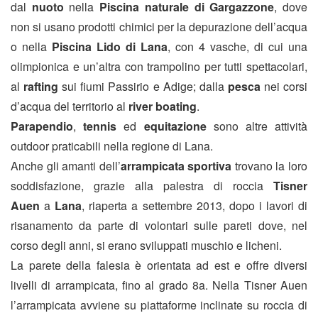
dal
nuoto
nella
Piscina naturale di Gargazzone
, dove
non si usano prodotti chimici per la depurazione dell’acqua
o nella
Piscina Lido di Lana
, con 4 vasche, di cui una
olimpionica e un’altra con trampolino per tutti spettacolari,
al
rafting
sui fiumi Passirio e Adige; dalla
pesca
nei corsi
d’acqua del territorio al
river boating
.
Parapendio
,
tennis
ed
equitazione
sono altre attività
outdoor praticabili nella regione di Lana.
Anche gli amanti dell’
arrampicata sportiva
trovano la loro
soddisfazione, grazie alla palestra di roccia
Tisner
Auen
a
Lana
, riaperta a settembre 2013, dopo i lavori di
risanamento da parte di volontari sulle pareti dove, nel
corso degli anni, si erano sviluppati muschio e licheni.
La parete della falesia è orientata ad est e offre diversi
livelli di arrampicata, fino al grado 8a. Nella Tisner Auen
l’arrampicata avviene su piattaforme inclinate su roccia di