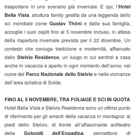
trasportano in uno scenario già invernale. E qui, l’
Hotel
Bella Vista
, struttura family gestita da una leggenda dello
sci mondiale come
Gustav Thöni
e dalla sua famiglia,
accoglie i suoi ospiti fino al 5 novembre incluso, in attesa
della riapertura invernale prevista per il 22 dicembre. Un
contesto che coniuga tradizione e modernità, affiancato
dallo
Stelvio Residence
, un luogo in cui sentirsi a casa
anche in vacanza e aperto in ogni momento dell’anno; nel
cuore del
Parco Nazionale dello Stelvio
e nelle vicinanze
dell’area sciistica di Solda.
FINO AL 5 NOVEMBRE, TRA FOLIAGE E SCI IN QUOTA
Hotel Bella Vista e Stelvio Residence sono un ottimo punto
di riferimento per gli amanti della vacanza in montagna: ai
piedi dello Stelvio, di fronte all’affascinante anfiteatro
delle
Dolomiti dell’Engadina
, permettono di