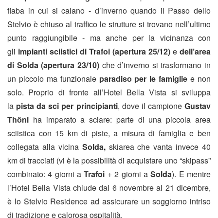
fiaba in cui si calano - d’inverno quando il Passo dello
Stelvio è chiuso al traffico le strutture si trovano nell’ultimo
punto raggiungibile - ma anche per la vicinanza con
gli
impianti sciistici di Trafoi (apertura 25/12)
e
dell’area
di Solda (apertura 23/10)
che d’inverno si trasformano in
un piccolo ma funzionale
paradiso per le famiglie
e non
solo. Proprio di fronte all’Hotel Bella Vista si sviluppa
la
pista da sci per principianti
, dove il campione
Gustav
Thöni
ha imparato a sciare: parte di una piccola area
sciistica con 15 km di piste, a misura di famiglia e ben
collegata alla vicina
Solda,
skiarea che vanta invece 40
km di tracciati (vi è la possibilità di acquistare uno “skipass”
combinato: 4 giorni a
Trafoi
+ 2 giorni a
Solda
). E mentre
l’Hotel Bella Vista chiude dal 6 novembre al 21 dicembre,
è lo Stelvio Residence ad assicurare un soggiorno intriso
di tradizione e calorosa ospitalità.