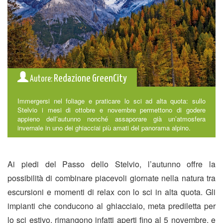
Redazione GreenCity
Autore:
Immergersi nel foliage e praticare lo sci ad alta quota: sullo
Stelvio i mesi di ottobre e novembre permettono di godere
appieno dell’autunno nonché assaporare già un’atmosfera
invernale in uno dei ghiacciai più amati del panorama alpino.
Ai piedi del Passo dello Stelvio, l’autunno offre la
possibilità di combinare piacevoli giornate nella natura tra
escursioni e momenti di relax con lo sci in alta quota. Gli
impianti che conducono al ghiacciaio, meta prediletta per
lo sci estivo, rimangono infatti aperti fino al 5 novembre, e