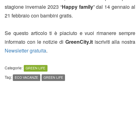
stagione invernale 2023 “
Happy family
” dal 14 gennaio al
21 febbraio con bambini gratis.
Se questo articolo ti è piaciuto e vuoi rimanere sempre
informato con le notizie di
GreenCity.it
iscriviti alla nostra
Newsletter gratuita
.
Categorie:
GREEN LIFE
Tag:
ECO VACANZE
GREEN LIFE