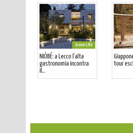
Green Life
NIÒBĒ: a Lecco l’alta
Giappone
gastronomia incontra
tour escl
il...