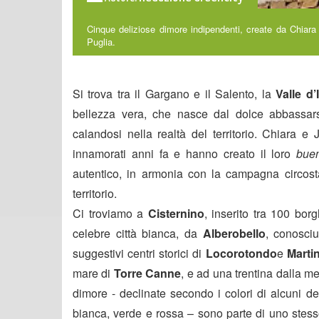
Cinque deliziose dimore indipendenti, create da Chiara 
Puglia.
Si trova tra il Gargano e il Salento, la
Valle d’I
bellezza vera, che nasce dal dolce abbassars
calandosi nella realtà del territorio. Chiara e 
innamorati anni fa e hanno creato il loro
buen
autentico, in armonia con la campagna circosta
territorio.
Ci troviamo a
Cisternino
, inserito tra 100 bor
celebre città bianca, da
Alberobello
, conosciut
suggestivi centri storici di
Locorotondo
e
Marti
mare di
Torre Canne
, e ad una trentina dalla m
dimore - declinate secondo i colori di alcuni de
bianca, verde e rossa – sono parte di uno stes