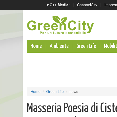
▾ G11 Media:
|
ChannelCity
|
Impres
Home
Ambiente
Green Life
Mobili
Home
Green Life
news
Masseria Poesia di Cist