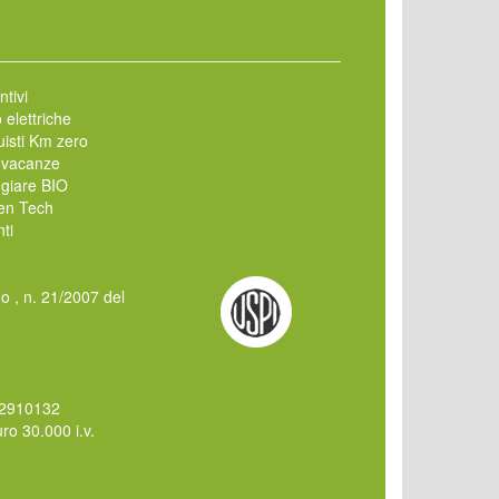
ntivi
 elettriche
isti Km zero
 vacanze
giare BIO
en Tech
ti
mo , n. 21/2007 del
62910132
o 30.000 i.v.