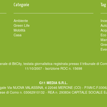
Categorie
Tag
Ambiente
Ince
Green Life
Auto
Mobilità
Acqu
Casa
Eco
Man
Gre
Even
nale di BitCity, testata giornalistica registrata presso il tribunale di Co
11/10/2007 - Iscrizione ROC n. 15698
G11 MEDIA S.R.L.
gale Via NUOVA VALASSINA, 4 22046 MERONE (CO) - P.IVA/C.F.030
rese di Como n. 03062910132 - REA n. 293834 CAPITALE SOCIALE Eur