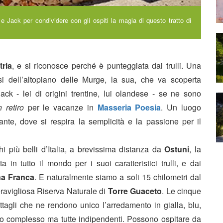
e Jack per condividere con gli ospiti la magia di questo tratto di
tria
, e si riconosce perché è punteggiata dai trulli. Una
i dell’altopiano delle Murge, la sua, che va scoperta
Jack - lei di origini trentine, lui olandese - se ne sono
 retiro
per le vacanze in
Masseria Poesia
. Un luogo
nte, dove si respira la semplicità e la passione per il
ghi più belli d’Italia, a brevissima distanza da
Ostuni
, la
a in tutto il mondo per i suoi caratteristici trulli, e dai
na Franca
. E naturalmente siamo a soli 15 chilometri dal
eravigliosa Riserva Naturale di
Torre Guaceto
. Le cinque
ttagli che ne rendono unico l’arredamento in gialla, blu,
so complesso ma tutte indipendenti. Possono ospitare da