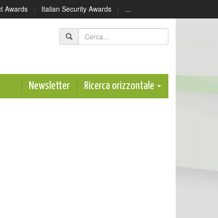
ect Awards
|
Italian Security Awards
|
...
Newsletter
Ricerca orizzontale