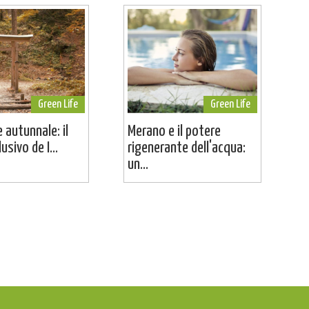
Green Life
Green Life
 autunnale: il
Merano e il potere
usivo de I...
rigenerante dell'acqua:
un...