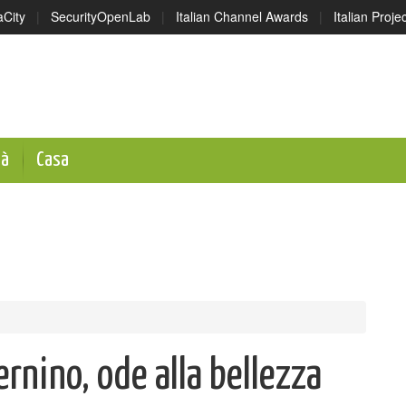
aCity
|
SecurityOpenLab
|
Italian Channel Awards
|
Italian Proj
tà
Casa
ernino, ode alla bellezza