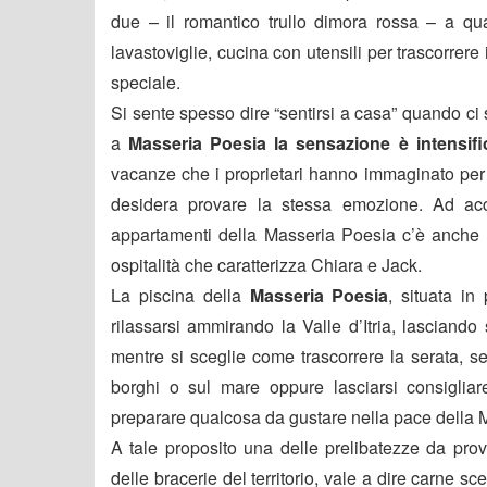
due – il romantico trullo dimora rossa – a qu
lavastoviglie, cucina con utensili per trascorre
speciale.
Si sente spesso dire “sentirsi a casa” quando ci 
a
Masseria Poesia la sensazione è intensif
vacanze che i proprietari hanno immaginato per 
desidera provare la stessa emozione. Ad acco
appartamenti della Masseria Poesia c’è anche Sa
ospitalità che caratterizza Chiara e Jack.
La piscina della
Masseria Poesia
, situata in
rilassarsi ammirando la Valle d’Itria, lasciando
mentre si sceglie come trascorrere la serata, s
borghi o sul mare oppure lasciarsi consigliar
preparare qualcosa da gustare nella pace della 
A tale proposito una delle prelibatezze da prova
delle bracerie del territorio, vale a dire carne s