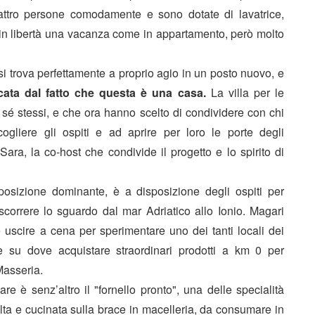
attro persone comodamente e sono dotate di lavatrice,
re in libertà una vacanza come in appartamento, però molto
si trova perfettamente a proprio agio in un posto nuovo, e
icata dal fatto che questa è una casa.
La villa per le
sé stessi, e che ora hanno scelto di condividere con chi
gliere gli ospiti e ad aprire per loro le porte degli
ra, la co-host che condivide il progetto e lo spirito di
 posizione dominante, è a disposizione degli ospiti per
 scorrere lo sguardo dal mar Adriatico allo Ionio. Magari
e uscire a cena per sperimentare uno dei tanti locali dei
e su dove acquistare straordinari prodotti a km 0 per
Masseria.
re è senz’altro il "fornello pronto", una delle specialità
celta e cucinata sulla brace in macelleria, da consumare in