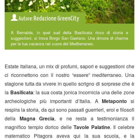
Redazione GreenCity
Autore:
A Bernalda, in quel sud della Basilicata ricco di storia e
suggestioni, si trova Borgo San Gaetano. Una dimora di charme
per la tua vacanza nel cuore del Mediterraneo.
Estate italiana, un mix di profumi, sapori e suggestioni che
ci riconnettono con il nostro “essere” mediterraneo. Una
stagione tutta da vivere in quello scrigno di sorprese che è
la
Basilicata
: la sua costa jonica incornicia una delle zone
archeologiche più importanti d’Italia. A
Metaponto
si
respira la storia, da qui sono passati guerrieri, eroi e filosofi
della
Magna Grecia
, e ne resta a testimonianza il
magnifico tempio dorico delle
Tavole Palatine
. Il celebre
matematico Pitagora aveva qui la sua scuola, e la