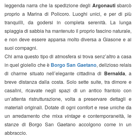
leggenda narra che la spedizione degli
Argonauti
sbarcò
proprio a Marina di Policoro. Luoghi unici, e per di più
tranquilli, da godersi in completa serenità. La lunga
spiaggia di sabbia ha mantenuto il proprio fascino naturale,
e non deve essere apparsa molto diversa a Giasone e ai
suoi compagni.
Chi ama questo tipo di atmosfera si trova senz’altro a casa
in quel gioiello che è
Borgo San Gaetano
, delizioso relais
di charme situato nell’elegante cittadina di
Bernalda
, a
breve distanza dalla costa. Solo sette suite, tra dimore e
casalini, ricavate negli spazi di un antico frantoio con
un’attenta ristrutturazione, volta a preservare dettagli e
materiali originali. Dotate di ogni comfort e rese uniche da
un arredamento che mixa
vintage
e contemporaneità, le
stanze di Borgo San Gaetano accolgono come in un
abbraccio.