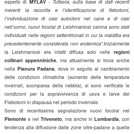
esperto di
MYLAV
-
Tuttavia, sulla base di dati recenti
inerenti la raccolta e l’identificazione di flebotomi,
l’individuazione di casi autoctoni nel cane e di casi
nell’uomo, nuovi focolai di Leishmaniosi canina sono stati
individuati nelle regioni settentrionali in cui la malattia era
precedentemente considerata non endemica”
.
Inizialmente
la Leishmaniosi era infatti diffusa solo nelle
regioni
collinari appenniniche
, ma attualmente si trova anche
nella
Pianura Padana
, dove in seguito al cambiamento
delle condizioni climatiche (aumento delle temperature
invernali, scomparsa della nebbia), si sono verificate le
condizioni per la sopravvivenza di uova e larve dei
Flebotomi in diapausa nel periodo invernale.
Sono di recentissima segnalazione nuovi focolai nel
Piemonte
e nel
Triveneto
, ma anche in
Lombardia
, con
tendenza alla diffusione dalle zone oltre-padane a quelle