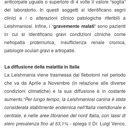
anticorpale uguale o superiore di 4 volte il valore “soglia”
del laboratorio. In questi soggetti si identificano segni
clinici e / o alterazioni clinico patologiche riferibili a
Leishmaniosi. Infine, i “
gravemente malati
” sono pazienti
in cui si identificano gravi condizioni cliniche come
nefropatia proteinurica, insufficienza renale cronica,
patologie oculari gravi e artropatie.
La diffusione della malattia in Italia
La Leishmania viene trasmessa dai flebotomi nel periodo
che va da Aprile a Novembre (in relazione alle diverse
condizioni climatiche) e la sua diffusione è in costante
aumento.
“
Per lungo tempo, la Leishmaniosi canina è stata
considerata stabilmente endemica nell'Italia meridionale e
centrale, e nelle aree litoranee del nord Italia, con tassi di
siero prevalenza fino al 53,1%
- spiega il Dr. Luigi Venco,