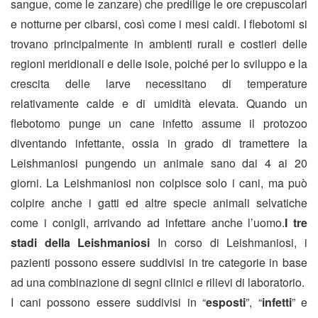
sangue, come le zanzare) che predilige le ore crepuscolari
e notturne per cibarsi, così come i mesi caldi. I flebotomi si
trovano principalmente in ambienti rurali e costieri delle
regioni meridionali e delle isole, poiché per lo sviluppo e la
crescita delle larve necessitano di temperature
relativamente calde e di umidità elevata.
Quando un
flebotomo punge un cane infetto assume il protozoo
diventando infettante, ossia in grado di tramettere la
Leishmaniosi pungendo un animale sano dai 4 ai 20
giorni. La Leishmaniosi non colpisce solo i cani, ma può
colpire anche i gatti ed altre specie animali selvatiche
come i conigli, arrivando ad infettare anche l’uomo.
I tre
stadi della Leishmaniosi
In corso di Leishmaniosi, i
pazienti possono essere suddivisi in tre categorie in base
ad una combinazione di segni clinici e rilievi di laboratorio.
I cani possono essere suddivisi in “
esposti
”, “
infetti
” e