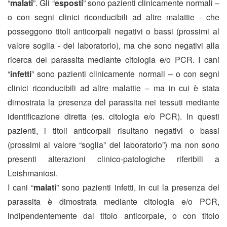
“
malati
”.
Gli “
esposti
” sono pazienti clinicamente normali –
o con segni clinici riconducibili ad altre malattie - che
posseggono titoli anticorpali negativi o bassi (prossimi al
valore soglia - del laboratorio), ma che sono negativi alla
ricerca del parassita mediante citologia e/o PCR.
I cani
“
infetti
” sono pazienti clinicamente normali – o con segni
clinici riconducibili ad altre malattie – ma in cui è stata
dimostrata la presenza del parassita nei tessuti mediante
identificazione diretta (es. citologia e/o PCR). In questi
pazienti, i titoli anticorpali risultano negativi o bassi
(prossimi al valore “soglia” del laboratorio”) ma non sono
presenti alterazioni clinico-patologiche riferibili a
Leishmaniosi.
I cani “
malati
” sono pazienti infetti, in cui la presenza del
parassita è dimostrata mediante citologia e/o PCR,
indipendentemente dal titolo anticorpale, o con titolo