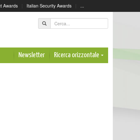
ect Awards
|
Italian Security Awards
|
...
Newsletter
Ricerca orizzontale