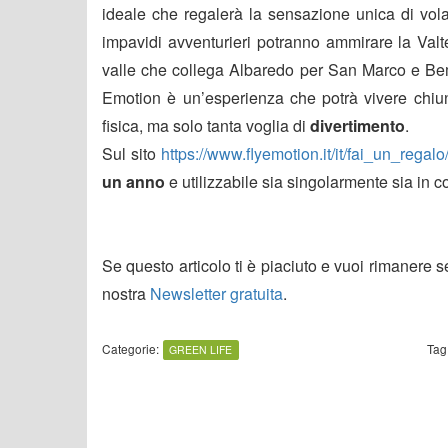
ideale che regalerà la sensazione unica di vol
impavidi avventurieri potranno ammirare la Val
valle che collega Albaredo per San Marco e Bem
Emotion è un’esperienza che potrà vivere chiu
fisica, ma solo tanta voglia di
divertimento
.
Sul sito
https://www.flyemotion.it/it/fai_un_regalo
un anno
e utilizzabile sia singolarmente sia in c
Se questo articolo ti è piaciuto e vuoi rimanere 
nostra
Newsletter gratuita
.
Categorie:
Tag
GREEN LIFE