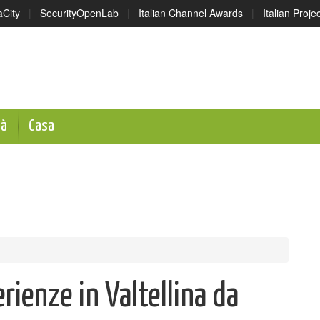
aCity
|
SecurityOpenLab
|
Italian Channel Awards
|
Italian Proj
tà
Casa
rienze in Valtellina da