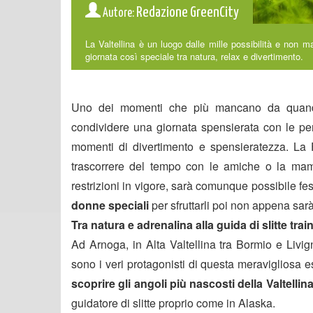
Redazione GreenCity
Autore:
La Valtellina è un luogo dalle mille possibilità e non 
giornata così speciale tra natura, relax e divertimento.
Uno dei momenti che più mancano da quando
condividere una giornata spensierata con le per
momenti di divertimento e spensieratezza. La 
trascorrere del tempo con le amiche o la mam
restrizioni in vigore, sarà comunque possibile f
donne speciali
per sfruttarli poi non appena sara
Tra natura e adrenalina alla guida di slitte tra
Ad Arnoga, in Alta Valtellina tra Bormio e Livig
sono i veri protagonisti di questa meravigliosa e
scoprire gli angoli più nascosti della Valtelli
guidatore di slitte proprio come in Alaska.