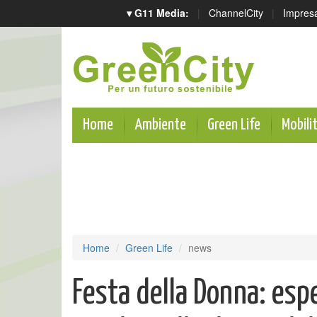
▾ G11 Media:
|
ChannelCity
|
Impres
Home
Ambiente
Green Life
Mobili
Home
Green Life
news
Festa della Donna: espe