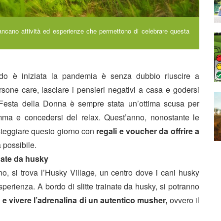
mancano attività ed esperienze che permettono di celebrare questa
 è iniziata la pandemia è senza dubbio riuscire a
sone care, lasciare i pensieri negativi a casa e godersi
Festa della Donna è sempre stata un’ottima scusa per
ma e concedersi del relax. Quest’anno, nonostante le
esteggiare questo giorno con
regali e voucher da offrire a
̀ possibile.
inate da husky
no, si trova l’Husky Village, un centro dove i cani husky
sperienza. A bordo di slitte trainate da husky, si potranno
na e vivere l’adrenalina di un autentico musher,
ovvero il