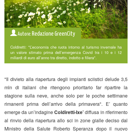
Redazione GreenCity
Autore:
Coldiretti: "L’economia che ruota intorno al turismo invernale ha
un valore stimato prima dell’emergenza Covid tra i 10 e i 12
miliardi di euro all’anno tra diretto, indotto e filiera".
"Il divieto alla riapertura degli impianti sciistici delude 3,5
mln di italiani che ritengono prioritario far ripartire la
stagione sulla neve, anche solo per le poche settimane
rimanenti prima dell’arrivo della primavera". E’ quanto
emerge da un’indagine
Coldiretti-Ixe’
diffusa in riferimento
al rinvio della riapertura allo sci in zone gialle deciso dal
Ministro della Salute Roberto Speranza dopo il nuovo