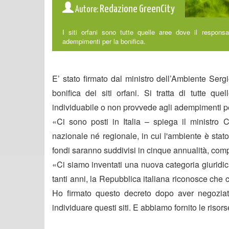
Redazione GreenCity
Autore:
I siti orfani sono tutte quelle aree dove il respons
adempimenti per la bonifica.
E’ stato firmato dal ministro dell’Ambiente Serg
bonifica dei siti orfani. Si tratta di tutte q
individuabile o non provvede agli adempimenti pe
«Ci sono posti in Italia – spiega il ministro C
nazionale né regionale, in cui l'ambiente è stat
fondi saranno suddivisi in cinque annualità, compres
«Ci siamo inventati una nuova categoria giuridi
tanti anni, la Repubblica italiana riconosce che ci
Ho firmato questo decreto dopo aver negoziat
individuare questi siti. E abbiamo fornito le ris