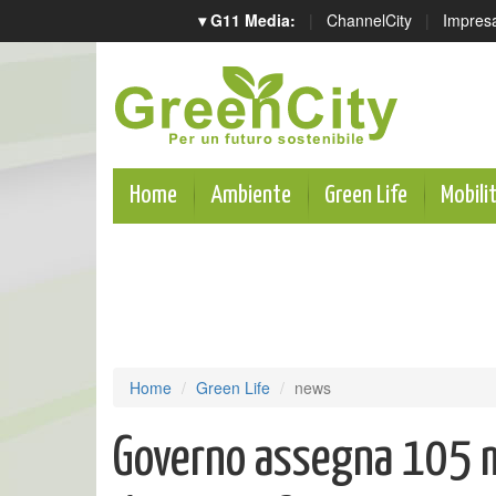
▾ G11 Media:
|
ChannelCity
|
Impres
Home
Ambiente
Green Life
Mobili
Home
Green Life
news
Governo assegna 105 mil