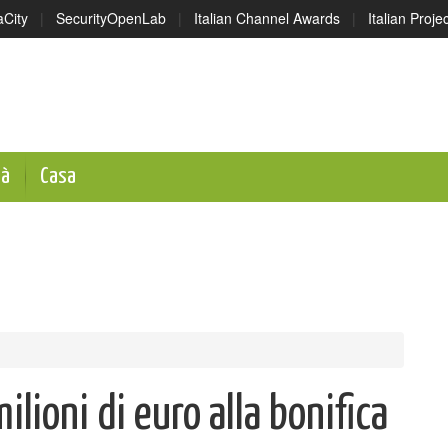
aCity
|
SecurityOpenLab
|
Italian Channel Awards
|
Italian Proj
tà
Casa
ioni di euro alla bonifica