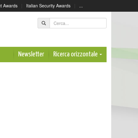
ect Awards
|
Italian Security Awards
|
...
Newsletter
Ricerca orizzontale