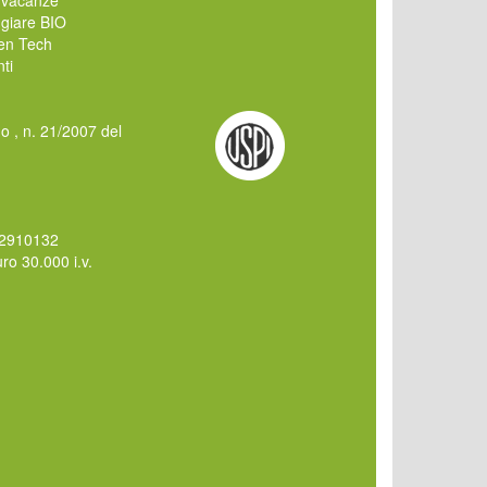
giare BIO
en Tech
ti
mo , n. 21/2007 del
62910132
o 30.000 i.v.