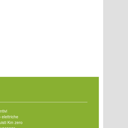
ntivi
 elettriche
isti Km zero
 vacanze