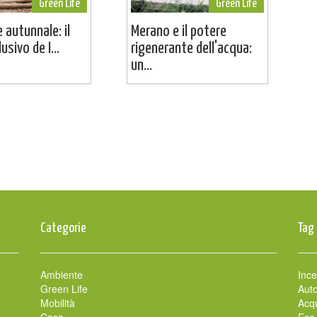
Green Life
Green Life
 autunnale: il
Merano e il potere
usivo de I...
rigenerante dell'acqua:
un...
Categorie
Tag
Ambiente
Ince
Green Life
Auto
Mobilità
Acqu
Casa
Eco