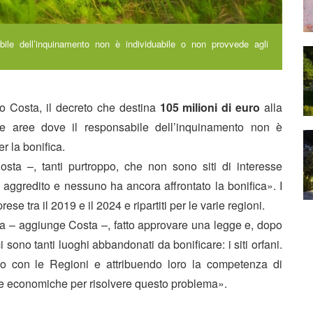
abile dell’inquinamento non è individuabile o non provvede agli
io Costa, il decreto che destina
105 milioni di euro
alla
uelle aree dove il responsabile dell’inquinamento non è
r la bonifica.
osta –, tanti purtroppo, che non sono siti di interesse
o aggredito e nessuno ha ancora affrontato la bonifica». I
e tra il 2019 e il 2024 e ripartiti per le varie regioni.
ca – aggiunge Costa –, fatto approvare una legge e, dopo
 sono tanti luoghi abbandonati da bonificare: i siti orfani.
o con le Regioni e attribuendo loro la competenza di
orse economiche per risolvere questo problema».