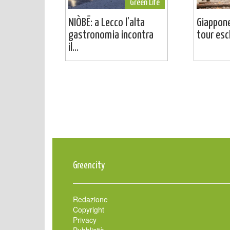
Green Life
NIÒBĒ: a Lecco l’alta
Giappone
gastronomia incontra
tour escl
il...
Greencity
Redazione
Copyright
Privacy
Pubblicità