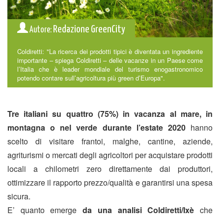
Redazione GreenCity
Autore:
Coldiretti: "La ricerca dei prodotti tipici è diventata un ingrediente
importante – spiega Coldiretti – delle vacanze in un Paese come
l’Italia che è leader mondiale del turismo enogastronomico
potendo contare sull’agricoltura più green d’Europa".
Tre italiani su quattro (75%) in vacanza al mare, in
montagna o nel verde durante l’estate 2020
hanno
scelto di visitare frantoi, malghe, cantine, aziende,
agriturismi o mercati degli agricoltori per acquistare prodotti
locali a chilometri zero direttamente dai produttori,
ottimizzare il rapporto prezzo/qualità e garantirsi una spesa
sicura.
E’ quanto emerge
da una analisi Coldiretti/Ixè
che