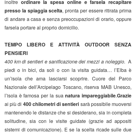
inoltre
ordinare la spesa online e farsela recapitare
presso la spiaggia scelta
, pronta per essere ritirata prima
di andare a casa e senza preoccupazioni di orario, oppure
farsela portare al proprio domicilio.
TEMPO LIBERO E ATTIVITÀ OUTDOOR SENZA
PENSIERI
400 km di sentieri e sanificazione dei mezzi a noleggio.
A
piedi o in bici, da soli o con la visita guidata… l’Elba è
un’isola che ama lasciarsi scoprire. Cuore del Parco
Nazionale dell’Arcipelago Toscano, riserva MAB Unesco,
l’isola è famosa per la sua
natura impareggiabile
.
Grazie
ai più di
400 chilometri di sentieri
sarà possibile muoversi
mantenendo le distanze che si desiderano, sia in completa
solitudine, sia con le visite guidate (grazie ad appositi
sistemi di comunicazione). E se la scelta ricade sulle due