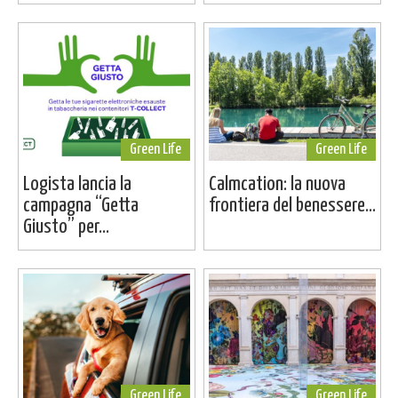
Green Life
Green Life
Logista lancia la
Calmcation: la nuova
campagna “Getta
frontiera del benessere...
Giusto” per...
Green Life
Green Life