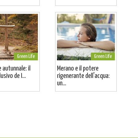
Green Life
Green Life
 autunnale: il
Merano e il potere
usivo de I...
rigenerante dell'acqua:
un...