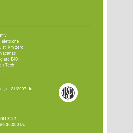
ntivi
 elettriche
isti Km zero
 vacanze
giare BIO
en Tech
ti
mo , n. 21/2007 del
62910132
o 30.000 i.v.