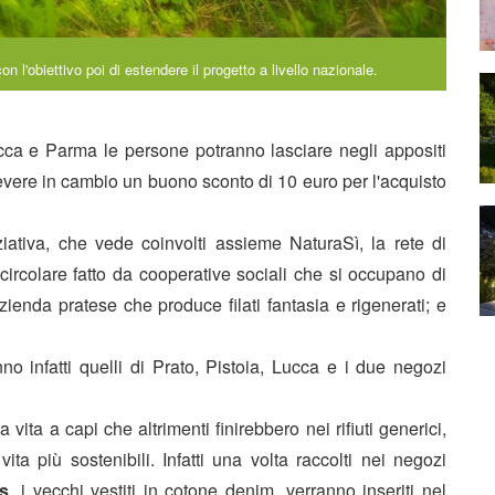
n l'obiettivo poi di estendere il progetto a livello nazionale.
ucca e Parma le persone potranno lasciare negli appositi
evere in cambio un buono sconto di 10 euro per l'acquisto
ziativa, che vede coinvolti assieme NaturaSì, la rete di
ircolare fatto da cooperative sociali che si occupano di
 azienda pratese che produce filati fantasia e rigenerati; e
nno infatti quelli di Prato, Pistoia, Lucca e i due negozi
 vita a capi che altrimenti finirebbero nei rifiuti generici,
a più sostenibili. Infatti una volta raccolti nei negozi
s
, i vecchi vestiti in cotone denim, verranno inseriti nel