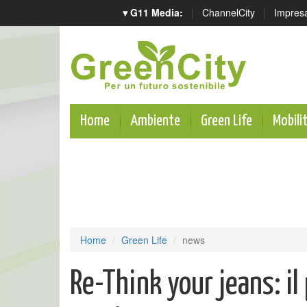
▾ G11 Media:
|
ChannelCity
|
Impres
Home
Ambiente
Green Life
Mobili
Home
Green Life
news
Re-Think your jeans: il 