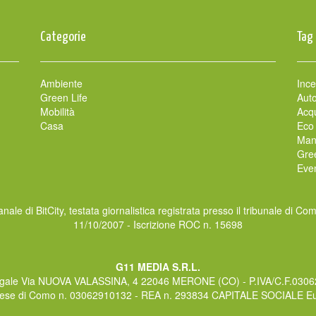
Categorie
Tag
Ambiente
Ince
Green Life
Auto
Mobilità
Acqu
Casa
Eco
Man
Gre
Even
nale di BitCity, testata giornalistica registrata presso il tribunale di Co
11/10/2007 - Iscrizione ROC n. 15698
G11 MEDIA S.R.L.
gale Via NUOVA VALASSINA, 4 22046 MERONE (CO) - P.IVA/C.F.030
rese di Como n. 03062910132 - REA n. 293834 CAPITALE SOCIALE Eur