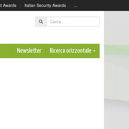
ect Awards
|
Italian Security Awards
|
...
Newsletter
Ricerca orizzontale