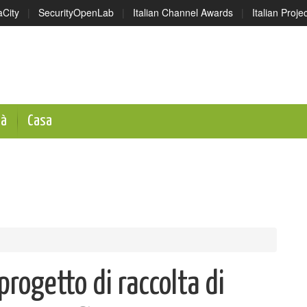
aCity
|
SecurityOpenLab
|
Italian Channel Awards
|
Italian Proj
tà
Casa
progetto di raccolta di