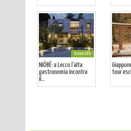
Green Life
NIÒBĒ: a Lecco l’alta
Giappone
gastronomia incontra
tour escl
il...