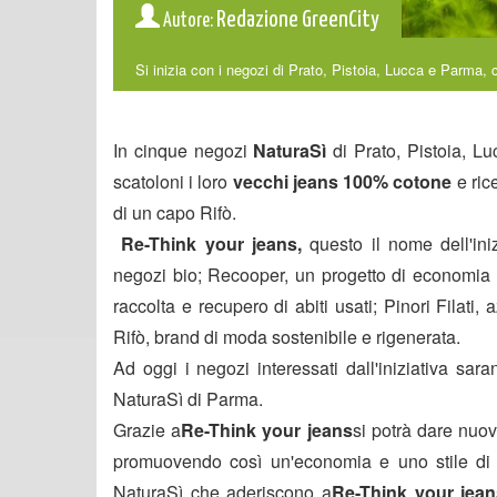
Redazione GreenCity
Autore:
Si inizia con i negozi di Prato, Pistoia, Lucca e Parma, co
In cinque negozi
NaturaSì
di Prato, Pistoia, L
scatoloni i loro
vecchi jeans 100% cotone
e ric
di un capo Rifò.
Re-Think your jeans,
questo il nome dell'ini
negozi bio; Recooper, un progetto di economia c
raccolta e recupero di abiti usati; Pinori Filati,
Rifò, brand di moda sostenibile e rigenerata.
Ad oggi i negozi interessati dall'iniziativa sara
NaturaSì di Parma.
Grazie a
Re-Think your jeans
si potrà dare nuova
promuovendo così un'economia e uno stile di vit
NaturaSì che aderiscono a
Re-Think your jean