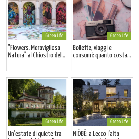
Green Life
Green Life
"Flowers. Meravigliosa
Bollette, viaggi e
Natura" al Chiostro del...
consumi: quanto costa...
Green Life
Green Life
Un’estate di quiete tra
NIÒBĒ: a Lecco l’alta