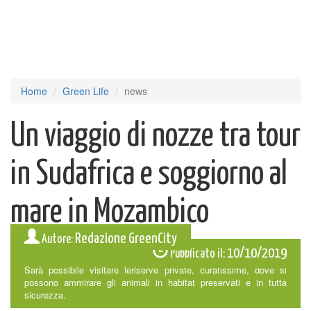
Home
Green Life
news
Un viaggio di nozze tra tour
in Sudafrica e soggiorno al
mare in Mozambico
Redazione GreenCity
Autore:
10/10/2019
Pubblicato il:
Sarà possibile visitare leriserve private, curatissime, dove si
possono ammirare gli animali in habitat preservati e in tutta
sicurezza.