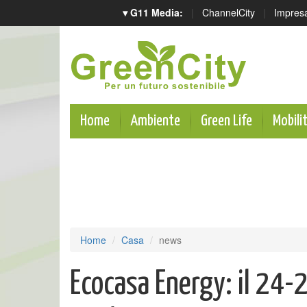
▾ G11 Media:
|
ChannelCity
|
Impres
Home
Ambiente
Green Life
Mobili
Home
Casa
news
Ecocasa Energy: il 24-2