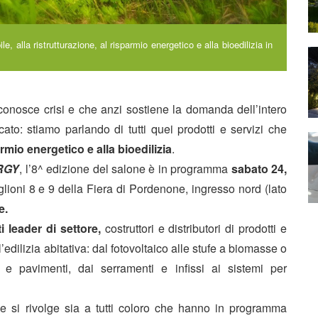
e, alla ristrutturazione, al risparmio energetico e alla bioedilizia in
n conosce crisi e che anzi sostiene la domanda dell’intero
o: stiamo parlando di tutti quei prodotti e servizi che
parmio energetico e alla bioedilizia
.
RGY
, l’8^ edizione del salone è in programma
sabato 24,
glioni 8 e 9 della Fiera di Pordenone, ingresso nord (lato
e.
i leader di settore,
costruttori e distributori di prodotti e
’edilizia abitativa: dal fotovoltaico alle stufe a biomasse o
i e pavimenti, dai serramenti e infissi ai sistemi per
e si rivolge sia a tutti coloro che hanno in programma