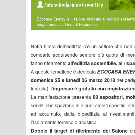
Redazione GreenCity
Autore:
Ecocasa Energy è il salone dedicato all’edilizia sostenibil
programma alla Fiera di Pordenone.
Nella filiera dell’edilizia c’è un settore che no
comparto acquisendo sempre più quote di mercat
fanno riferimento
all’edilizia sostenibile, al ris
A queste tematiche è dedicata
ECOCASA ENE
domenica 25 e lunedì 26 marzo 2018
nei padi
ferrovia), l’
ingresso è gratuito con registrazion
La manifestazione presenta
80 espositori, molt
servizi che spaziano in alcuni ambiti specifici dell
ad accumulo, dalla bioedilizia ai rivestiment
l’isolamento termico e acustico.
Doppio il target di riferimento del Salone
ch