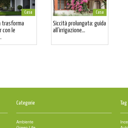
Casa
Casa
 trasforma
Siccità prolungata: guida
r con le
all’irrigazione...
.
Categorie
Tag
Ambiente
Ince
Green Life
Auto