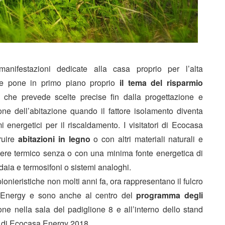
anifestazioni dedicate alla casa proprio per l’alta
 che pone in primo piano proprio
il tema del risparmio
o che prevede scelte precise fin dalla progettazione e
zione dell’abitazione quando il fattore isolamento diventa
 energetici per il riscaldamento. I visitatori di Ecocasa
truire
abitazioni in legno
o con altri materiali naturali e
ssere termico senza o con una minima fonte energetica di
aia e termosifoni o sistemi analoghi.
onieristiche non molti anni fa, ora rappresentano il fulcro
a Energy e sono anche al centro del
programma degli
ne nella sala del padiglione 8 e all’interno dello stand
di Ecocasa Energy 2018.