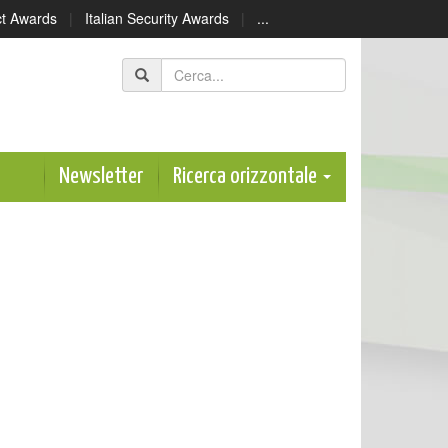
ect Awards
|
Italian Security Awards
|
...
Newsletter
Ricerca orizzontale