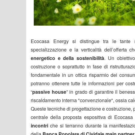
Ecocasa Energy si distingue tra le tante m
specializzazione e la verticalità dell’offerta
energetico e della sostenibilità
. Un obiettiv
costruzione o soprattutto in fase di ristruttura
fondamentale in un ottica risparmio dei consumi
potranno ottenere tutte le informazioni per cos
“
passive house
” in grado di garantire il bene
riscaldamento interna "convenzionale", ossia cald
Queste tecniche di progettazione e costruzione, pi
centrale della proposta espositiva di Ecocas
incontri
che si terranno durante la manifestazio
della
Banca Popolare di Cividale main partner