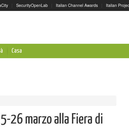
aCity
|
SecurityOpenLab
|
Italian Channel Awards
|
Italian Proj
tà
Casa
5-26 marzo alla Fiera di