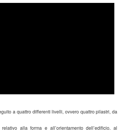
ito a quattro differenti livelli, ovvero quattro pilastri, da
, relativo alla forma e all’orientamento dell’edificio, al