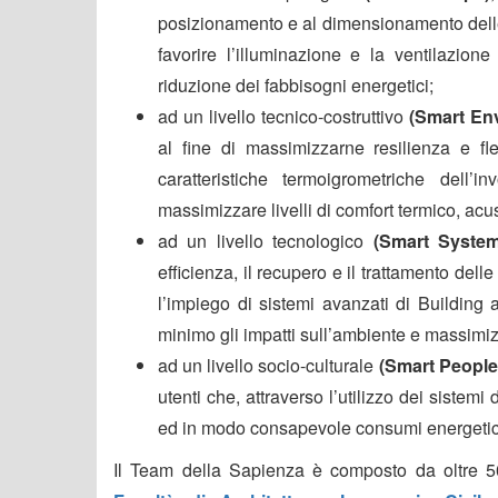
posizionamento e al dimensionamento delle a
favorire l’illuminazione e la ventilazione
riduzione dei fabbisogni energetici;
ad un livello tecnico-costruttivo
(Smart En
al fine di massimizzarne resilienza e fle
caratteristiche termoigrometriche dell’i
massimizzare livelli di comfort termico, acu
ad un livello tecnologico
(Smart System
efficienza, il recupero e il trattamento dell
l’impiego di sistemi avanzati di Building a
minimo gli impatti sull’ambiente e massimizza
ad un livello socio-culturale
(Smart People
utenti che, attraverso l’utilizzo dei sistemi
ed in modo consapevole consumi energetici e
Il Team della Sapienza è composto da oltre 50 t