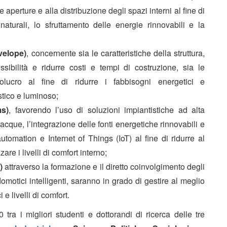
perture e alla distribuzione degli spazi interni al fine di
 naturali, lo sfruttamento delle energie rinnovabili e la
velope)
, concernente sia le caratteristiche della struttura,
ssibilità e ridurre costi e tempi di costruzione, sia le
nvolucro al fine di ridurre i fabbisogni energetici e
stico e luminoso;
s)
, favorendo l’uso di soluzioni impiantistiche ad alta
e acque, l’integrazione delle fonti energetiche rinnovabili e
utomation e Internet of Things (IoT) al fine di ridurre al
re i livelli di comfort interno;
)
attraverso la formazione e il diretto coinvolgimento degli
 domotici intelligenti, saranno in grado di gestire al meglio
 livelli di comfort.
ra i migliori studenti e dottorandi di ricerca delle tre