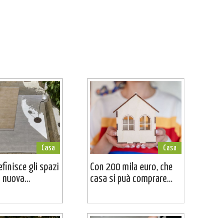
Casa
Casa
efinisce gli spazi
Con 200 mila euro, che
a nuova...
casa si puà comprare...