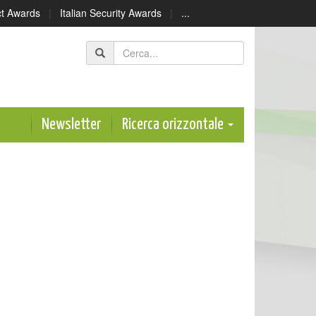
ect Awards
|
Italian Security Awards
|
...
Newsletter
Ricerca orizzontale