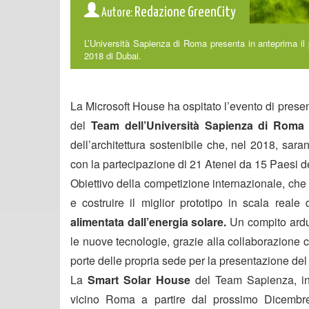
Redazione GreenCity
Autore:
L’Università Sapienza di Roma presenta in anteprima il 
2018 di Dubai.
La Microsoft House ha ospitato l’evento di presen
del
Team dell’Università Sapienza di Roma
dell’architettura sostenibile che, nel 2018, sar
con la partecipazione di 21 Atenei da 15 Paesi 
Obiettivo della competizione internazionale, che v
e costruire il miglior prototipo in scala reale 
alimentata dall’energia solare.
Un compito ardu
le nuove tecnologie, grazie alla collaborazione co
porte delle propria sede per la presentazione del p
La
Smart Solar House
del Team Sapienza, int
vicino Roma a partire dal prossimo Dicembre