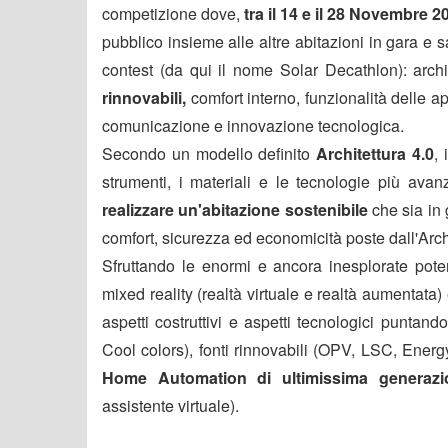
competizione dove,
tra il 14 e il 28 Novembre 2
pubblico insieme alle altre abitazioni in gara e 
contest (da qui il nome Solar Decathlon): archit
rinnovabili,
comfort interno, funzionalità delle ap
comunicazione e innovazione tecnologica.
Secondo un modello definito
Architettura 4.0
, 
strumenti, i materiali e le tecnologie più avan
realizzare un'abitazione sostenibile
che sia in 
comfort, sicurezza ed economicità poste dall'Arch
Sfruttando le enormi e ancora inesplorate potenz
mixed reality (realtà virtuale e realtà aumentata) 
aspetti costruttivi e aspetti tecnologici punta
Cool colors), fonti rinnovabili (OPV, LSC, Energ
Home Automation di ultimissima generazi
assistente virtuale).