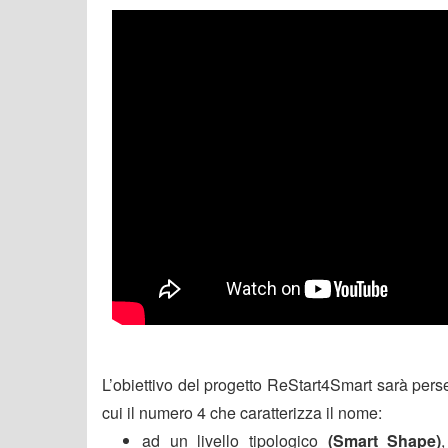
L’obiettivo del progetto ReStart4Smart sarà persegu
cui il numero 4 che caratterizza il nome:
ad un livello tipologico
(Smart Shape)