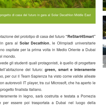
progetto di casa del futuro in gara al Solar Decathlon Middle East
tazione del prototipo di casa del futuro
“ReStart4Smart”
in gara al
Solar Decathlon
, le Olimpiadi universitarie
anno ospitate per la prima volta in Medio Oriente a Dubai
del mondo.
ede gli studenti quali protagonisti, è quello di progettare
dell’abitazione del futuro:
green, smart e interamente
o, per cui il Team Sapienza ha visto come valide alleate
n autorevoli IT player, tra cui Microsoft, che ha aperto le
rogetto finalista italiano.
eramente in legno, sarà costruita e testata a Pomezia
 per essere poi trasportata a Dubai nel luogo della