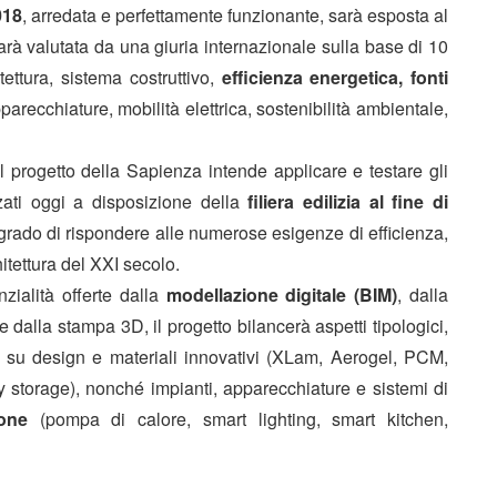
018
, arredata e perfettamente funzionante, sarà esposta al
sarà valutata da una giuria internazionale sulla base di 10
ettura, sistema costruttivo,
efficienza energetica, fonti
parecchiature, mobilità elettrica, sostenibilità ambientale,
il progetto della Sapienza intende applicare e testare gli
zati oggi a disposizione della
filiera edilizia al fine di
grado di rispondere alle numerose esigenze di efficienza,
itettura del XXI secolo.
ialità offerte dalla
modellazione digitale (BIM)
, dalla
e dalla stampa 3D, il progetto bilancerà aspetti tipologici,
ndo su design e materiali innovativi (XLam, Aerogel, PCM,
y storage), nonché impianti, apparecchiature e sistemi di
one
(pompa di calore, smart lighting, smart kitchen,