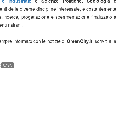
 e Industriale
e Scienze Politiche, Sociologia e
enti delle diverse discipline interessate, e costantemente
, ricerca, progettazione e sperimentazione finalizzato a
nti italiani.
sempre informato con le notizie di
GreenCity.it
iscriviti alla
:
CASA