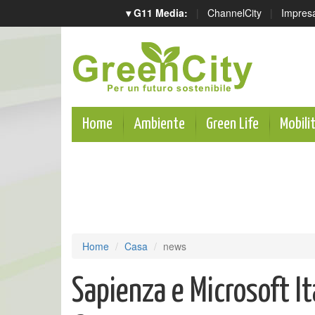
▾ G11 Media:
|
ChannelCity
|
Impres
Home
Ambiente
Green Life
Mobili
Home
Casa
news
Sapienza e Microsoft It