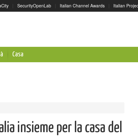
aCity
|
SecurityOpenLab
|
Italian Channel Awards
|
Italian Proj
tà
Casa
alia insieme per la casa del