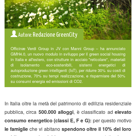
Redazione GreenCity
Autore:
Officinæ Verdi Group in JV con Manni Group – ha annunciato
GMH4.0, un nuovo modulo in sviluppo per il green social housing
in Italia e all'estero, con strutture in acciaio "reticolare", materiali
di isolamento eco-sostenibili, sistemi energetici di
autoproduzione green intelligenti (IoT), per ridurre 30% su costi di
costruzione, 70% su tempi realizzazione, e risparmiare del 50%
su consumi energia ed emissioni di CO2.
In Italia oltre la metà del patrimonio di edilizia residenziale
pubblica, circa
500.000 alloggi
, è classificato ad
elevato
consumo energetico (classi E, F e G):
per questo motivo
le famiglie
che vi abitano
spendono oltre il 10% del loro