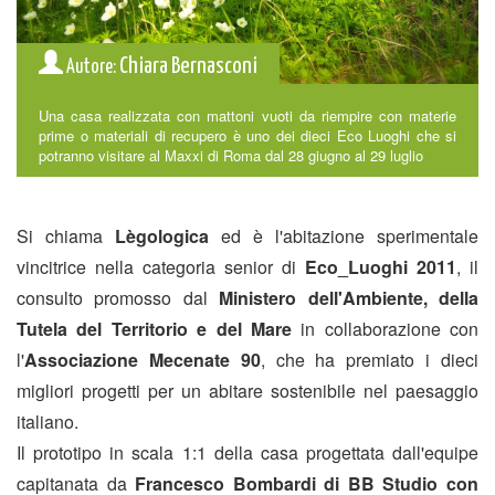
Chiara Bernasconi
Autore:
Una casa realizzata con mattoni vuoti da riempire con materie
prime o materiali di recupero è uno dei dieci Eco Luoghi che si
potranno visitare al Maxxi di Roma dal 28 giugno al 29 luglio
Si chiama
Lègologica
ed è l'abitazione sperimentale
vincitrice nella categoria senior di
Eco_Luoghi 2011
, il
consulto promosso dal
Ministero dell'Ambiente, della
Tutela del Territorio e del Mare
in collaborazione con
l'
Associazione Mecenate 90
, che ha premiato i dieci
migliori progetti per un abitare sostenibile nel paesaggio
italiano.
Il prototipo in scala 1:1 della casa progettata dall'equipe
capitanata da
Francesco Bombardi di BB Studio con