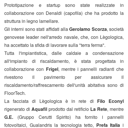
Prototipazione e startup sono state realizzate in
collaborazione con Denaldi (capofila) che ha prodotto la
struttura in legno lamellare.
Gli interni sono stati affidati alla
Gerolamo Scorza
, società
genovese leader nell'arredo navale, che, con Lègologica,
ha accettato la sfida di lavorare sulla "terra ferma".
Tutta l'impiantistica, dalle caldaie a condensazione
all'impianto di riscaldamento, è stata progettata in
collaborazione con
Frigel
, mentre i pannelli radianti che
rivestono il pavimento per assicurare il
riscaldamento/raffrescamento dell'unità abitativa sono di
FloorTech.
La facciata di Lègologica è in rete di
Filo Econyl
rigenerato di
Aquafil
prodotto dal retificio
La Rete
, mentre
G.E.
(Gruppo Cerutti Spirito) ha fornito i pannelli
fotovoltaici, Gualandris la tecnologia tetto,
Prefa Italia
i