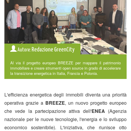
Redazione GreenCity
Autore:
Al via il progetto europeo BREEZE per mappare il patrimonio
immobiliare e creare strumenti open source in grado di accelerare
la transizione energetica in Italia, Francia e Polonia.
L'efficienza energetica degli immobili diventa una priorità
operativa grazie a
BREEZE
, un nuovo progetto europeo
che vede la partecipazione attiva dell'
ENEA
(Agenzia
nazionale per le nuove tecnologie, l'energia e lo sviluppo
economico sostenibile). L'iniziativa, che riunisce otto