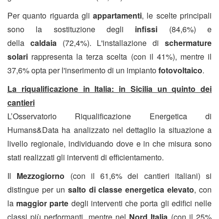
Per quanto riguarda gli
appartamenti
, le scelte principali
sono la sostituzione degli
infissi
(84,6%) e
della
caldaia
(72,4%). L'installazione di
schermature
solari
rappresenta la terza scelta (con il 41%), mentre il
37,6% opta per l'inserimento di un impianto
fotovoltaico
.
La riqualificazione in Italia: in Sicilia un quinto dei
cantier
i
L’Osservatorio Riqualificazione Energetica
di
Humans&Data ha analizzato nel dettaglio la situazione a
livello regionale, individuando dove e in che misura sono
stati realizzati gli interventi di efficientamento.
Il
Mezzogiorno
(con il 61,6% dei cantieri italiani) si
distingue per un
salto di classe energetica elevato
, con
la
maggior parte
degli interventi che porta gli edifici nelle
classi più performanti, mentre nel
Nord Italia
(con il 25%