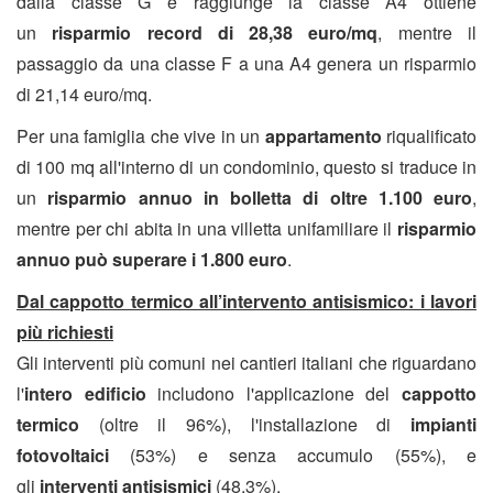
dalla classe G e raggiunge la classe A4 ottiene
un
risparmio record di 28,38 euro/mq
, mentre
il
passaggio da una classe F a una A4 genera un risparmio
di 21,14 euro/mq.
Per una famiglia che vive in un
appartamento
riqualificato
di 100 mq all'interno di un condominio, questo si traduce in
un
risparmio annuo in bolletta di oltre 1.100 euro
,
mentre per chi abita in una villetta unifamiliare il
risparmio
annuo può superare i 1.800 euro
.
Dal cappotto termico all’intervento antisismico: i lavori
più richiesti
Gli interventi più comuni nei cantieri italiani che riguardano
l'
intero edificio
includono l'applicazione del
cappotto
termico
(oltre il 96%), l'installazione di
impianti
fotovoltaici
(53%) e senza accumulo (55%), e
gli
interventi antisismici
(48,3%).