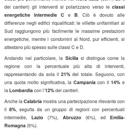
dei cantieri) gli interventi si polarizzano verso le
classi
energetiche intermedie C
e
B
. Ciò è dovuto alle
differenze negli edifici riqualificati: le villette unifamiliari al
Sud raggiungono più facilmente le massime prestazioni
energetiche, mentre i condomini al Nord, pur efficienti, si
attestano più spesso sulle classi C e D.
Andando nel particolare, la
Sicilia
si distingue come la
regione con la percentuale più alta di interventi,
rappresentando da sola il
21%
del totale. Seguono, con
una quota molto significativa, la
Campania
con il
14%
e
la
Lombardia
con l’
12%
dei cantieri.
Anche la
Calabria
mostra una partecipazione rilevante con
il
8%
, seguita da un gruppo di regioni con percentuali
intermedie,
Lazio
(7%),
Abruzzo
(6%), ed
Emilia-
Romagna
(5%).