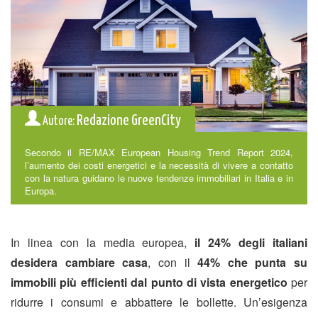
Redazione GreenCity
Autore:
Secondo il RE/MAX European Housing Trend Report 2024,
l’aumento dei costi energetici e la necessità di vivere a contatto
con la natura guidano le nuove tendenze immobiliari in Italia e in
Europa.
In linea con la media europea,
il 24% degli italiani
desidera cambiare casa
, con il
44% che punta su
immobili più efficienti dal punto di vista energetico
per
ridurre i consumi e abbattere le bollette. Un’esigenza