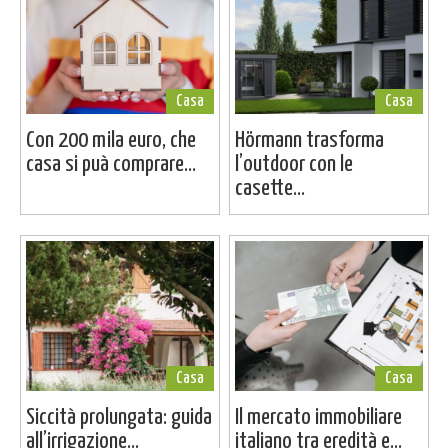
Casa
Casa
Con 200 mila euro, che
Hörmann trasforma
casa si puà comprare...
l’outdoor con le
casette...
Casa
Casa
Siccità prolungata: guida
Il mercato immobiliare
all’irrigazione...
italiano tra eredità e...