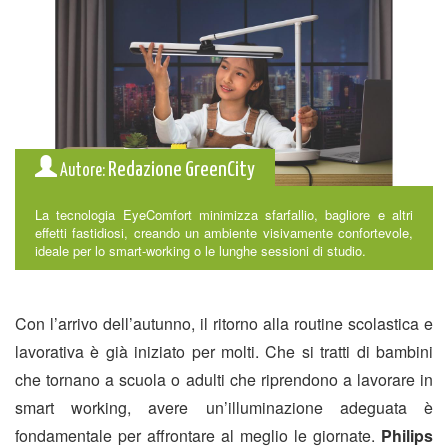
Redazione GreenCity
Autore:
La tecnologia EyeComfort minimizza sfarfallio, bagliore e altri
effetti fastidiosi, creando un ambiente visivamente confortevole,
ideale per lo smart-working o le lunghe sessioni di studio.
Con l’arrivo dell’autunno, il ritorno alla routine scolastica e
lavorativa è già iniziato per molti. Che si tratti di bambini
che tornano a scuola o adulti che riprendono a lavorare in
smart working, avere un’illuminazione adeguata è
fondamentale per affrontare al meglio le giornate.
Philips