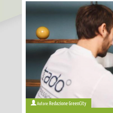
Redazione GreenCity
Autore: