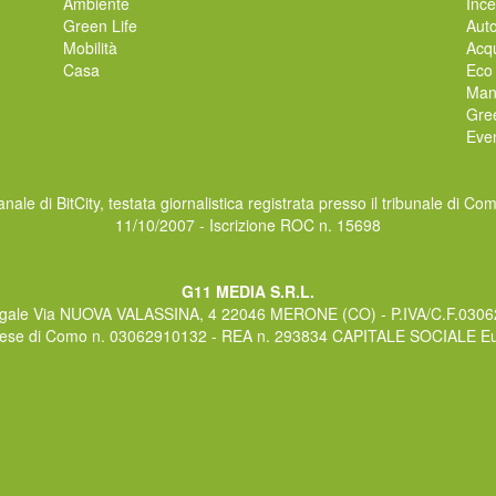
Ambiente
Ince
Green Life
Auto
Mobilità
Acqu
Casa
Eco
Man
Gre
Even
nale di BitCity, testata giornalistica registrata presso il tribunale di Co
11/10/2007 - Iscrizione ROC n. 15698
G11 MEDIA S.R.L.
gale Via NUOVA VALASSINA, 4 22046 MERONE (CO) - P.IVA/C.F.030
rese di Como n. 03062910132 - REA n. 293834 CAPITALE SOCIALE Eur