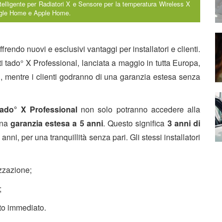
ntelligente per Radiatori X e Sensore per la temperatura Wireless X
oogle Home e Apple Home.
ffrendo nuovi e esclusivi vantaggi per installatori e clienti.
i tado° X Professional, lanciata a maggio in tutta Europa,
ci, mentre i clienti godranno di una garanzia estesa senza
i tado° X Professional
non solo potranno accedere alla
na
garanzia estesa a 5 anni
. Questo significa
3 anni di
 anni, per una tranquillità senza pari. Gli stessi installatori
izzazione;
;
rto immediato.