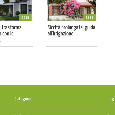
Casa
Casa
 trasforma
Siccità prolungata: guida
r con le
all’irrigazione...
.
Categorie
Tag