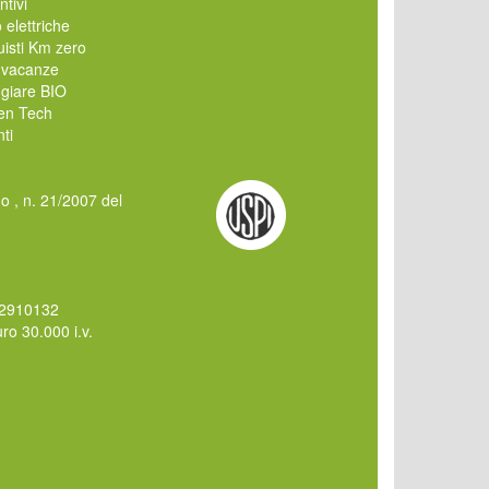
ntivi
 elettriche
isti Km zero
 vacanze
giare BIO
en Tech
ti
mo , n. 21/2007 del
62910132
o 30.000 i.v.