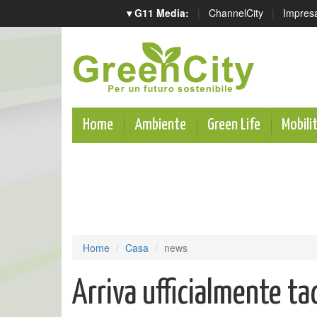
▾ G11 Media:
|
ChannelCity
|
Impres
Home
Ambiente
Green Life
Mobili
Home
Casa
news
Arriva ufficialmente ta