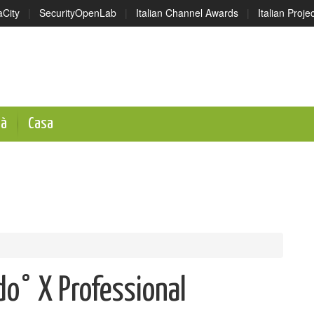
aCity
|
SecurityOpenLab
|
Italian Channel Awards
|
Italian Proj
tà
Casa
do° X Professional