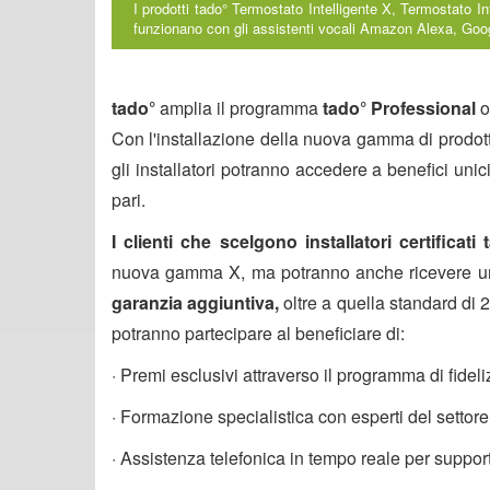
I prodotti tado° Termostato Intelligente X, Termostato I
funzionano con gli assistenti vocali Amazon Alexa, G
tado°
amplia il programma
tado° Professional
o
Con l'installazione della nuova gamma di prodott
gli installatori potranno accedere a benefici uni
pari.
I clienti che scelgono installatori certificat
nuova gamma X, ma potranno anche ricevere u
garanzia aggiuntiva,
oltre a quella standard di 2
potranno partecipare al beneficiare di:
· Premi esclusivi attraverso il programma di fidel
· Formazione specialistica con esperti del settore
· Assistenza telefonica in tempo reale per suppo