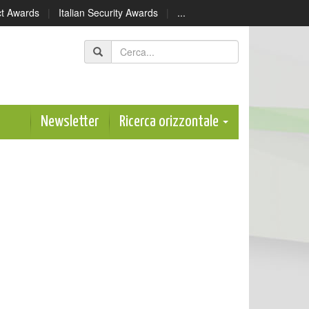
ect Awards
|
Italian Security Awards
|
...
Newsletter
Ricerca orizzontale