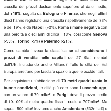
crescita dei prezzi decisamente superiore al dato medio,
del
+49%
; seguita da
Bologna
e
Firenze
, che negli ultimi
dieci hanno registrato una crescita rispettivamente del 33%
e del 19%, e da
Napoli
(+2%)
. Roma rimane negativa
con
una perdita a dieci anni di circa il 13%, così come
Genova
(-33%),
Torino
(-5%) e
Palermo
(-21%).
Come cambia invece la classifica
se si considerano i
prezzi di vendita nelle capitali
dei 27 Stati membri
dell'UE, includendo anche Milano? Tutte le città dell’Est
Europa arretrano per lasciare spazio a quelle occidentali.
Per acquistare un’abitazione di
70 metri quadri usata in
buone condizioni
, le città più care sono
Lussemburgo
,
con un valore di 791mila€, e
Parigi
, dove il prezzo medio
di 10.100€ al metro quadro fissa il costo a 707mila€. Ma
sopra i 500mila€ troviamo anche
Amsterdam
(532mila€) e