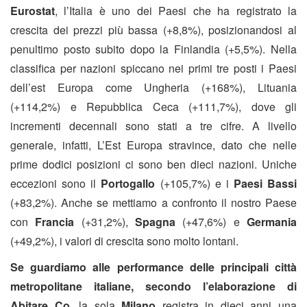
Eurostat
, l’Italia è uno dei Paesi che ha registrato la
crescita dei prezzi più bassa (+8,8%), posizionandosi al
penultimo posto subito dopo la Finlandia (+5,5%). Nella
classifica per nazioni spiccano nei primi tre posti i Paesi
dell’est Europa come Ungheria (+168%), Lituania
(+114,2%) e Repubblica Ceca (+111,7%), dove gli
incrementi decennali sono stati a tre cifre. A livello
generale, infatti, L’Est Europa stravince, dato che nelle
prime dodici posizioni ci sono ben dieci nazioni. Uniche
eccezioni sono il
Portogallo
(+105,7%) e i
Paesi Bassi
(+83,2%). Anche se mettiamo a confronto il nostro Paese
con
Francia
(+31,2%),
Spagna
(+47,6%) e
Germania
(+49,2%), i valori di crescita sono molto lontani.
Se guardiamo alle performance delle principali città
metropolitane italiane, secondo l’elaborazione di
Abitare Co.
la sola
Milano
registra in dieci anni una