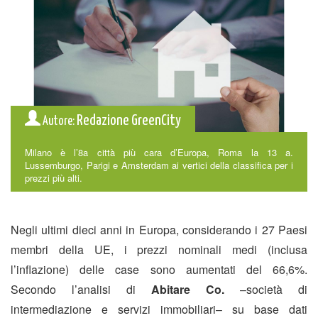
Redazione GreenCity
Autore:
Milano è l’8a città più cara d’Europa, Roma la 13 a.
Lussemburgo, Parigi e Amsterdam ai vertici della classifica per i
prezzi più alti.
Negli ultimi dieci anni in Europa, considerando i 27 Paesi
membri della UE, i prezzi nominali medi (inclusa
l’inflazione) delle case sono aumentati del 66,6%.
Secondo l’analisi di
Abitare Co.
–società di
intermediazione e servizi immobiliari– su base dati