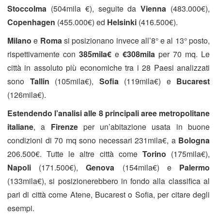
Stoccolma
(504mila €), seguite da
Vienna
(483.000€),
Copenhagen
(455.000€) ed
Helsinki
(416.500€).
Milano
e
Roma
si posizionano invece all’8° e al 13° posto,
rispettivamente con
385mila€
e
€308mila
per 70 mq. Le
città in assoluto più economiche tra i 28 Paesi analizzati
sono
Tallin
(105mila€),
Sofia
(119mila€) e
Bucarest
(126mila€).
Estendendo l’analisi alle 8 principali aree metropolitane
italiane
, a
Firenze
per un’abitazione usata in buone
condizioni di 70 mq sono necessari 231mila€, a
Bologna
206.500€. Tutte le altre città come
Torino
(175mila€),
Napoli
(171.500€),
Genova
(154mila€) e
Palermo
(133mila€), si posizionerebbero in fondo alla classifica al
pari di città come Atene, Bucarest o Sofia, per citare degli
esempi.