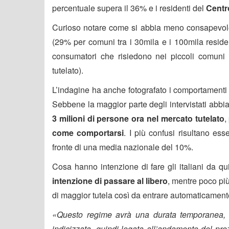
percentuale supera il 36% e i residenti del
Centro
Curioso notare come si abbia meno consapevol
(29% per comuni tra i 30mila e i 100mila residenti
consumatori che risiedono nei piccoli comuni 
tutelato).
L’indagine ha anche fotografato i comportamenti ad
Sebbene la maggior parte degli intervistati abbia
3 milioni di persone ora nel mercato tutelato
,
come comportarsi
. I più confusi risultano ess
fronte di una media nazionale del 10%.
Cosa hanno intenzione di fare gli italiani da qu
intenzione di passare al libero
, mentre poco pi
di maggior tutela così da entrare automaticamente
«Questo regime avrà una durata temporanea, po
indicizzata, quindi legata all’andamento del pre