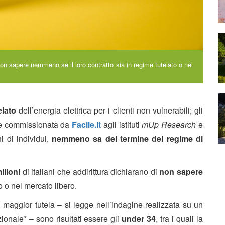
i non sapere nemmeno se il loro contratto sia in regime tutelato o nel
elato
dell’energia elettrica per i clienti non vulnerabili; gli
ine commissionata da
Facile.it
agli istituti
mUp Research
e
i di individui,
nemmeno sa del termine del regime di
ilioni
di italiani che addirittura dichiarano di
non sapere
o o nel mercato libero.
i maggior tutela – si legge nell’indagine realizzata su un
onale* – sono risultati essere gli
under 34
, tra i quali la