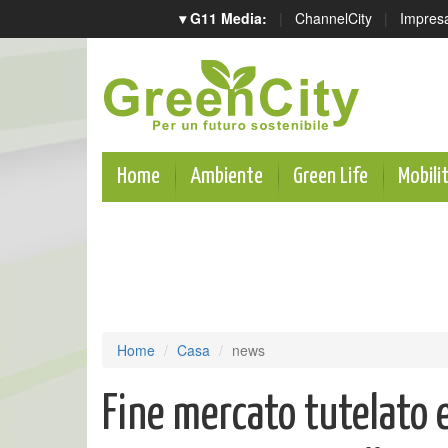
▾ G11 Media:
|
ChannelCity
|
Impres
Home
Ambiente
Green Life
Mobili
Home
Casa
news
Fine mercato tutelato e