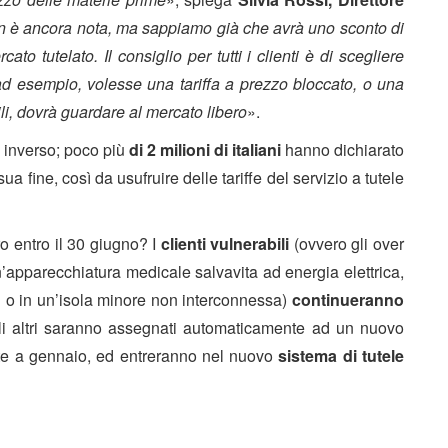
on è ancora nota, ma sappiamo già che avrà uno sconto di
ato tutelato. Il consiglio per tutti i clienti è di scegliere
, ad esempio, volesse una tariffa a prezzo bloccato, o una
ili, dovrà guardare al mercato libero
».
o inverso; poco più
di 2 milioni di italiani
hanno dichiarato
ua fine, così da usufruire delle tariffe del servizio a tutele
o entro il 30 giugno? I
clienti vulnerabili
(ovvero gli over
un’apparecchiatura medicale salvavita ad energia elettrica,
si o in un’isola minore non interconnessa)
continueranno
 gli altri saranno assegnati automaticamente ad un nuovo
nute a gennaio, ed entreranno nel nuovo
sistema di tutele