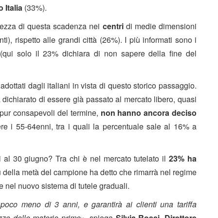
 Italia
(33%).
ezza di questa scadenza nei
centri
di medie dimensioni
), rispetto alle grandi città (26%). I più informati sono i
(qui solo il 23% dichiara di non sapere della fine del
ottati dagli italiani in vista di questo storico passaggio.
 dichiarato di essere già passato al mercato libero, quasi
 pur consapevoli del termine,
non hanno ancora deciso
ere i 55-64enni, tra i quali la percentuale sale al 16% a
i al 30 giugno? Tra chi è nel mercato tutelato il
23% ha
ù della metà del campione ha detto che rimarrà nel regime
 nel nuovo sistema di tutele graduali.
co meno di 3 anni, e garantirà ai clienti una tariffa
zzo delle materie prime
», spiega
Silvia Rossi, Direttore