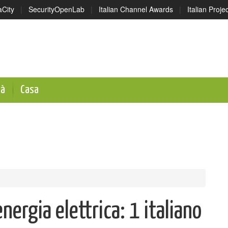
aCity
|
SecurityOpenLab
|
Italian Channel Awards
|
Italian Proj
tà
Casa
nergia elettrica: 1 italiano