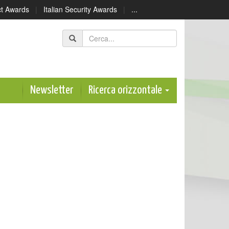
ect Awards
|
Italian Security Awards
|
...
Newsletter
Ricerca orizzontale