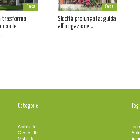
Casa
Casa
 trasforma
Siccità prolungata: guida
r con le
all’irrigazione...
.
Categorie
Tag
Ambiente
Ince
Green Life
Auto
Mobilità
Acqu