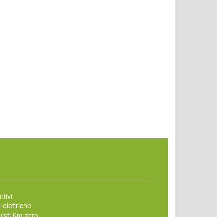
ntivi
 elettriche
isti Km zero