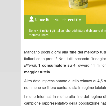
Redazione GreenCity
Autore:
Sono 4,5 milioni gli italiani che addirittura dichiarano d
mercato libero.
Mancano pochi giorni alla
fine del mercato tut
italiani sono pronti? Non tutti; secondo l’indag
Bilendi
,
1 consumatore su 4
, ovvero 11 milion
maggior tutela
.
Altro dato impressionante quello relativo ai
4,5 m
nemmeno se il loro contratto sia in regime tutelat
I meno informati in merito alla fine del regime d
campione rappresentativo della popolazione nazi