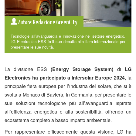
Redazione GreenCity
Autore:
Tecnologie all’avanguardia e innovazione nel settore energetico,
LG Electronics ESS fa il suo debutto alla fiera internazionale per
presentare le sue novità.
La divisione ESS
(Energy Storage System)
di
LG
Electronics ha partecipato a Intersolar Europe 2024
, la
principale fiera europea per l’industria del solare, che si è
svolta a Monaco di Baviera, in Germania, per presentare le
sue soluzioni tecnologiche più all’avanguardia ispirate
all’efficienza energetica e alla sostenibilità, offrendo un
ecosistema completo a basso impatto ambientale.
Per rappresentare efficacemente questa visione, LG ha