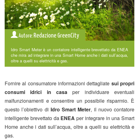
Redazione GreenCity
Autore:
Idro Smart Meter è un contatore intelligente brevettato da ENEA
che mira ad integrare in una Smart Home anche i dati sull’acqua,
oltre a quelli su elettricità e gas.
Fornire al consumatore informazioni dettagliate
sui propri
consumi idrici in casa
per individuare eventuali
malfunzionamenti e consentire un possibile risparmio. È
questo l’obiettivo di
Idro Smart Meter
, il nuovo contatore
intelligente brevettato da
ENEA
per integrare in una Smart
Home anche i dati sull’acqua, oltre a quelli su elettricità e
gas.