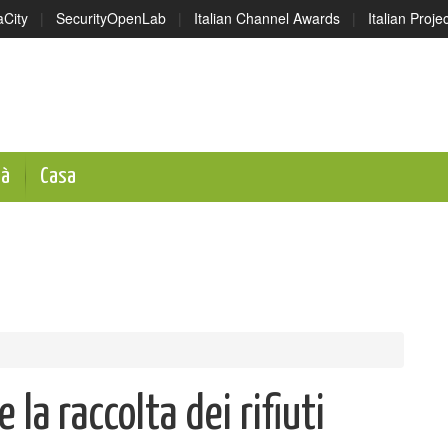
aCity
|
SecurityOpenLab
|
Italian Channel Awards
|
Italian Proj
tà
Casa
la raccolta dei rifiuti