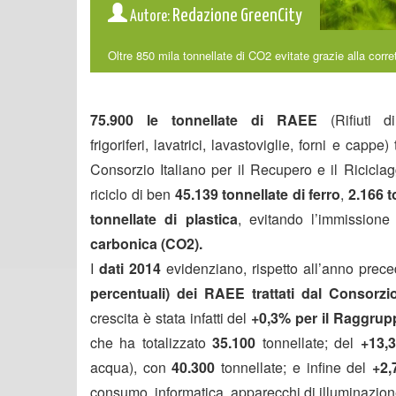
Redazione GreenCity
Autore:
Oltre 850 mila tonnellate di CO2 evitate grazie alla corr
75.900 le tonnellate di RAEE
(Rifiuti d
frigoriferi, lavatrici, lavastoviglie, forni e cappe) 
Consorzio Italiano per il Recupero e il Riciclagg
riciclo di ben
45.139 tonnellate di ferro
,
2.166 t
tonnellate di plastica
, evitando l’immissione
carbonica (CO
2
).
I
dati 2014
evidenziano, rispetto all’anno prec
percentuali)
dei RAEE trattati dal Consorzi
crescita è stata infatti del
+0,3%
per il Raggru
che ha totalizzato
35.100
tonnellate; del
+13,
acqua), con
40.300
tonnellate; e infine del
+2,
consumo, informatica, apparecchi di illuminazio