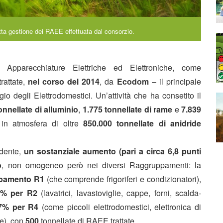
etta gestione dei RAEE effettuata dal consorzio.
i Apparecchiature Elettriche ed Elettroniche, come
trattate,
nel corso del 2014
, da
Ecodom
– il principale
io degli Elettrodomestici. Un’attività che ha consetito il
onnellate di alluminio
,
1.775 tonnellate di rame
e
7.839
 in atmosfera di oltre
850.000
tonnellate di anidride
edente,
un sostanziale aumento (pari a circa 6,8 punti
o
, non omogeneo però nei diversi Raggruppamenti: la
ppamento
R1
(che comprende frigoriferi e condizionatori),
3% per R2
(lavatrici, lavastoviglie, cappe, forni, scalda-
7% per R4
(come piccoli elettrodomestici, elettronica di
ne), con
500
tonnellate di RAEE trattate.