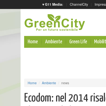
▾ G11 Media:
|
ChannelCity
|
Impres
Home
Ambiente
Green Life
Mobili
Home
Ambiente
news
Ecodom: nel 2014 risale 