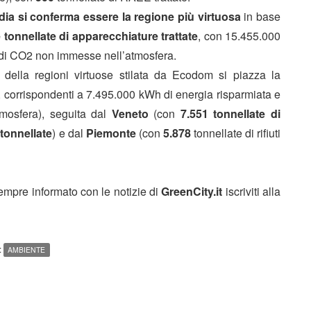
ia si conferma essere la regione più virtuosa
in base
e tonnellate di apparecchiature trattate
, con 15.455.000
 di CO2 non immesse nell’atmosfera.
 della regioni virtuose stilata da Ecodom si piazza la
, corrispondenti a 7.495.000 kWh di energia risparmiata e
mosfera), seguita dal
Veneto
(con
7.551 tonnellate di
 tonnellate
) e dal
Piemonte
(con
5.878
tonnellate di rifiuti
sempre informato con le notizie di
GreenCity.it
iscriviti alla
:
AMBIENTE