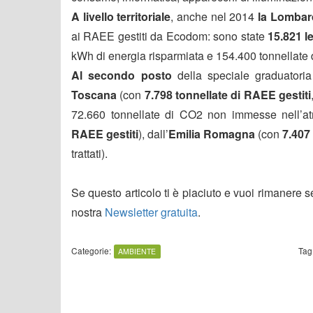
A livello territoriale
, anche nel 2014
la Lombard
ai RAEE gestiti da Ecodom: sono state
15.821 l
kWh di energia risparmiata e 154.400 tonnellate
Al secondo posto
della speciale graduatoria
Toscana
(con
7.798 tonnellate di RAEE gestiti
72.660 tonnellate di CO2 non immesse nell’at
RAEE gestiti
), dall’
Emilia Romagna
(con
7.407
trattati).
Se questo articolo ti è piaciuto e vuoi rimanere 
nostra
Newsletter gratuita
.
Categorie:
Tag
AMBIENTE