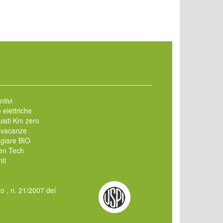
ntivi
 elettriche
isti Km zero
 vacanze
giare BIO
en Tech
ti
mo , n. 21/2007 del