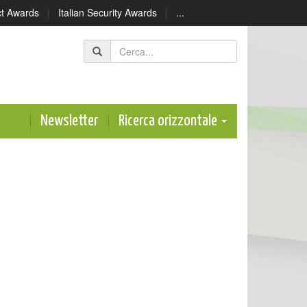
ect Awards
|
Italian Security Awards
|
...
Newsletter
Ricerca orizzontale