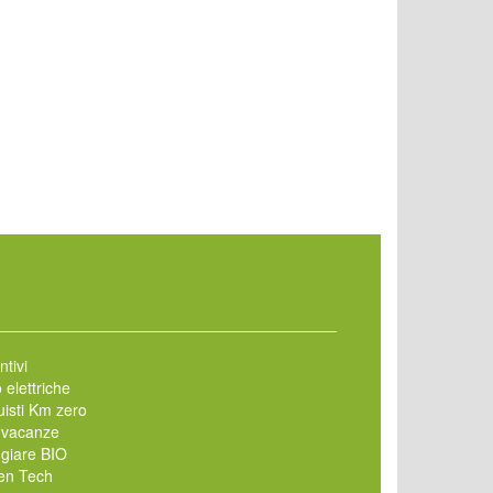
ntivi
 elettriche
isti Km zero
 vacanze
giare BIO
en Tech