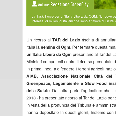
Redazione GreenCity
Autore:
La Task Force per un’Italia Libera da OGM: "E’ doveroso 
interessi di milioni di italiani che sono a favore di un’Ita
Un ricorso al
TAR del Lazio
rischia di annullar
Italia la
semina di Ogm
. Per fermare questa min
un’Italia Libera da Ogm
presentano al Tar del La
Ministeri competenti contro il ricorso presentato d
In prima linea, a difendere i terreni agricoli na
AIAB, Associazione Nazionale Città del V
Greenpeace, Legambiente e Slow Food insiem
della Salute
. Dall’altra parte l’agricoltore che
2013 - ha presentato ricorso al Tar del Lazio per
In vista della pronuncia del Tribunale amministra
hanno depositato in questi giorni, insieme con i