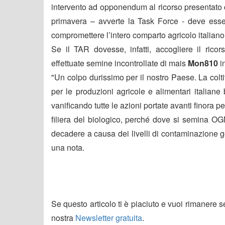
intervento ad opponendum al ricorso presentato c
primavera – avverte la Task Force - deve ess
compromettere l’intero comparto agricolo italiano
Se il TAR dovesse, infatti, accogliere il rico
effettuate semine incontrollate di mais
Mon810
in
"Un colpo durissimo per il nostro Paese. La colt
per le produzioni agricole e alimentari italiane b
vanificando tutte le azioni portate avanti finora p
filiera del biologico, perché dove si semina OGM
decadere a causa dei livelli di contaminazione 
una nota.
Se questo articolo ti è piaciuto e vuoi rimanere 
nostra
Newsletter gratuita
.