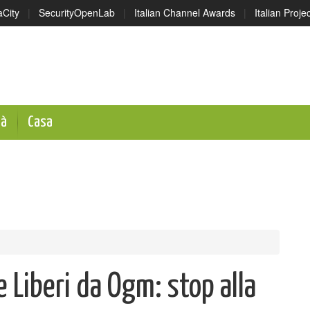
aCity
|
SecurityOpenLab
|
Italian Channel Awards
|
Italian Proj
tà
Casa
 Liberi da Ogm: stop alla