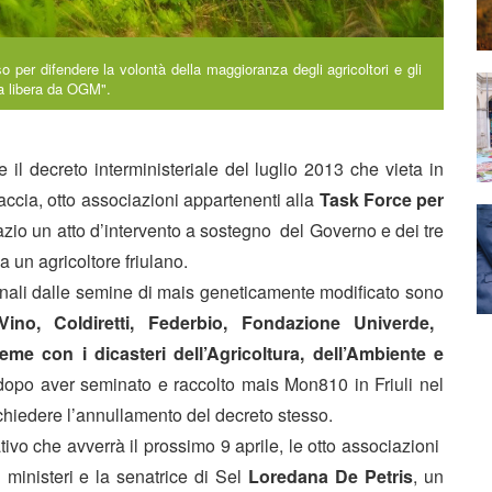
per difendere la volontà della maggioranza degli agricoltori e gli
lia libera da OGM".
e il decreto interministeriale del luglio 2013 che vieta in
accia, otto associazioni appartenenti alla
Task Force per
zio un atto d’intervento a sostegno del Governo e dei tre
a un agricoltore friulano.
zionali dalle semine di mais geneticamente modificato sono
ino, Coldiretti, Federbio, Fondazione Univerde,
e con i dicasteri dell’Agricoltura, dell’Ambiente e
 - dopo aver seminato e raccolto mais Mon810 in Friuli nel
 chiedere l’annullamento del decreto stesso.
tivo che avverrà il prossimo 9 aprile, le otto associazioni
 ministeri e la senatrice di Sel
Loredana De Petris
, un