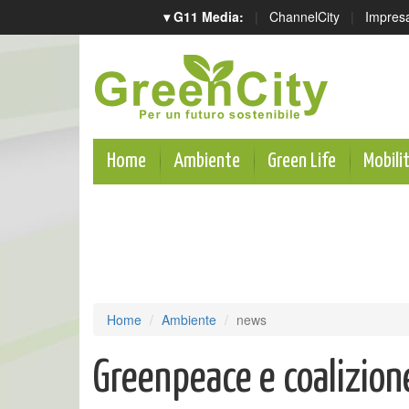
▾ G11 Media:
|
ChannelCity
|
Impres
Home
Ambiente
Green Life
Mobili
Home
Ambiente
news
Greenpeace e coalizione