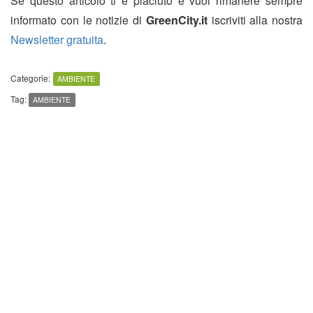
Se questo articolo ti è piaciuto e vuoi rimanere sempre
informato con le notizie di
GreenCity.it
iscriviti alla nostra
Newsletter gratuita
.
Categorie:
AMBIENTE
Tag:
AMBIENTE