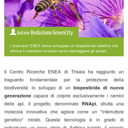
Redazione GreenCity
Autore:
I ricercatori ENEA hanno sviluppato un biopesticida selettivo che
elimina il coleottero invasore senza danneggiare gli alveari.
Il Centro Ricerche ENEA di Trisaia ha raggiunto un
traguardo fondamentale per la protezione della
biodiversità: lo sviluppo di un
biopesticida di nuova
generazione
capace di colpire esclusivamente i nemici
delle api. Il progetto, denominato
RNApi
, sfrutta una
molecola innovativa che agisce come un "interruttore
genetico" mirato. Questa tecnologia è in grado di
individuare un gene vitale di
Aethina tumida
, il piccolo