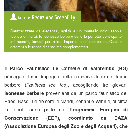
Redazione GreenCity
Autore:
Caratterizzate da eleganza, agilità e un mantello color sabbia
(senza criniera), le leonesse berbere sono la perfetta controparte
dei maschi, famosi per la loro imponente criniera scura. Questa
differenza le rende distinte ma complementari.
Il Parco Faunistico Le Cornelle di Valbrembo (BG)
prosegue il suo impegno nella conservazione del leone
berbero (
Panthera leo leo
), accogliendo tre giovani
leonesse berbere
provenienti da un parco faunistico dei
Paesi Bassi. Le tre sorelle Nandi, Zenani e Winnie, di circa
tre anni, fanno parte del
Programma Europeo di
Conservazione (EEP), coordinato da EAZA
(Associazione Europea degli Zoo e degli Acquari), che