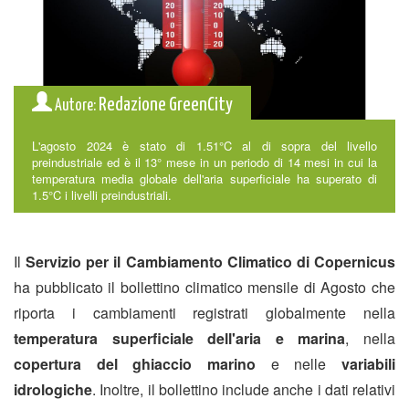
Redazione GreenCity
Autore:
L'agosto 2024 è stato di 1.51°C al di sopra del livello
preindustriale ed è il 13° mese in un periodo di 14 mesi in cui la
temperatura media globale dell'aria superficiale ha superato di
1.5°C i livelli preindustriali.
Il
Servizio per il Cambiamento Climatico di Copernicus
ha pubblicato il bollettino climatico mensile di Agosto che
riporta i cambiamenti registrati globalmente nella
temperatura superficiale dell'aria e marina
, nella
copertura del ghiaccio marino
e nelle
variabili
idrologiche
. Inoltre, il bollettino include anche i dati relativi