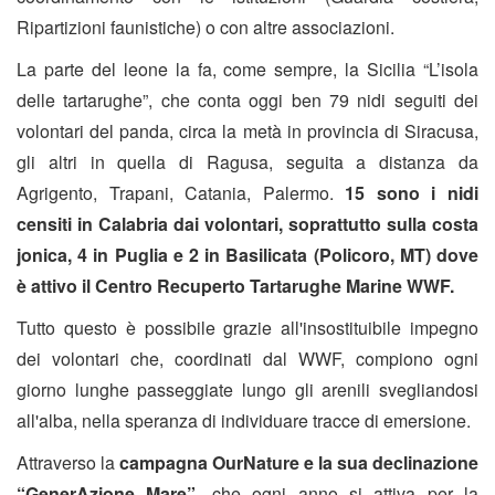
Ripartizioni faunistiche) o con altre associazioni.
La parte del leone la fa, come sempre, la Sicilia “L’isola
delle tartarughe”, che conta oggi ben 79 nidi seguiti dei
volontari del panda, circa la metà in provincia di Siracusa,
gli altri in quella di Ragusa, seguita a distanza da
Agrigento, Trapani, Catania, Palermo.
15 sono i nidi
censiti in Calabria dai volontari, soprattutto sulla costa
jonica, 4 in Puglia e 2 in Basilicata (Policoro, MT) dove
è attivo il Centro Recuperto Tartarughe Marine WWF.
Tutto questo è possibile grazie all'insostituibile impegno
dei volontari che, coordinati dal WWF, compiono ogni
giorno lunghe passeggiate lungo gli arenili svegliandosi
all'alba, nella speranza di individuare tracce di emersione.
Attraverso la
campagna OurNature e la sua declinazione
“GenerAzione Mare”,
che ogni anno si attiva per la