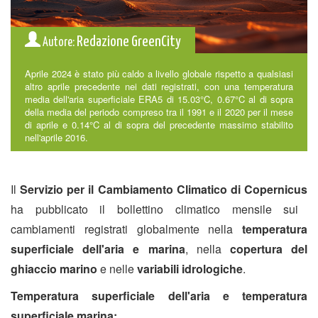
Redazione GreenCity
Autore:
Aprile 2024 è stato più caldo a livello globale rispetto a qualsiasi
altro aprile precedente nei dati registrati, con una temperatura
media dell'aria superficiale ERA5 di 15.03°C, 0.67°C al di sopra
della media del periodo compreso tra il 1991 e il 2020 per il mese
di aprile e 0.14°C al di sopra del precedente massimo stabilito
nell'aprile 2016.
Il
Servizio per il Cambiamento Climatico di Copernicus
ha pubblicato il bollettino climatico mensile sui
cambiamenti registrati globalmente nella
temperatura
superficiale dell'aria e marina
, nella
copertura del
ghiaccio marino
e nelle
variabili idrologiche
.
Temperatura superficiale dell'aria e temperatura
superficiale marina: