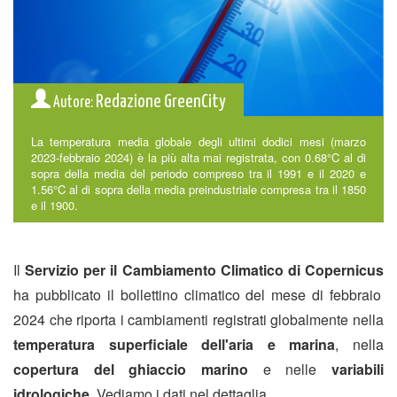
Redazione GreenCity
Autore:
La temperatura media globale degli ultimi dodici mesi (marzo
2023-febbraio 2024) è la più alta mai registrata, con 0.68°C al di
sopra della media del periodo compreso tra il 1991 e il 2020 e
1.56°C al di sopra della media preindustriale compresa tra il 1850
e il 1900.
Il
Servizio per il Cambiamento Climatico di Copernicus
ha pubblicato il bollettino climatico del mese di febbraio
2024 che riporta i cambiamenti registrati globalmente nella
temperatura superficiale dell'aria e marina
, nella
copertura del ghiaccio marino
e nelle
variabili
idrologiche
. Vediamo i dati nel dettaglia.