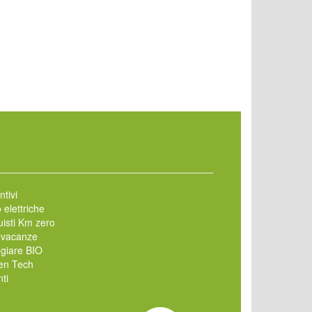
ntivi
 elettriche
isti Km zero
 vacanze
giare BIO
en Tech
ti