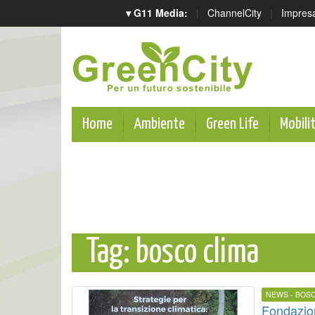
▾ G11 Media:
|
ChannelCity
|
Impres
Home
Ambiente
Green Life
Mobili
Tag: bosco clima
NEWS - BOS
Fondazion