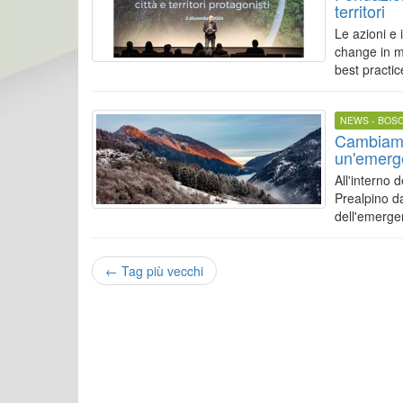
territori
Le azioni e 
change in mo
best practic
NEWS - BOS
Cambiamen
un'emerg
All'interno 
Prealpino da
dell'emergen
←
Tag più vecchi