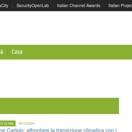
aCity
|
SecurityOpenLab
|
Italian Channel Awards
|
Italian Proj
tà
Casa
CO CLIMA
06/12/2024
e Cariplo: affrontare la transizione climatica con i