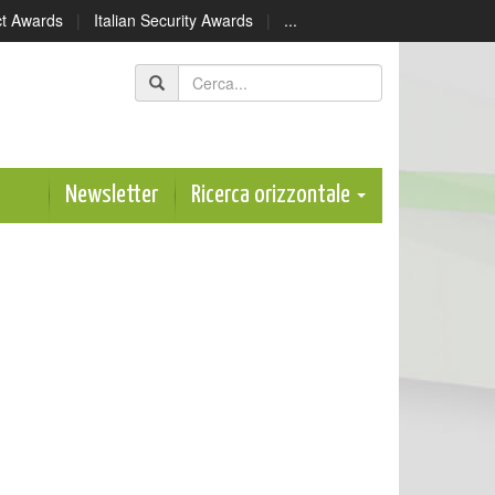
ect Awards
|
Italian Security Awards
|
...
Newsletter
Ricerca orizzontale