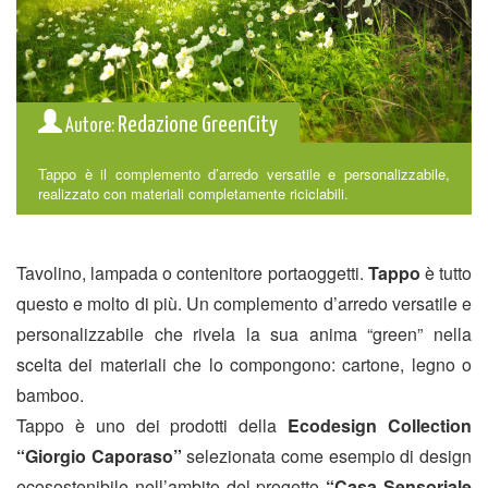
Redazione GreenCity
Autore:
Tappo è il complemento d’arredo versatile e personalizzabile,
realizzato con materiali completamente riciclabili.
Tavolino, lampada o contenitore portaoggetti.
Tappo
è tutto
questo e molto di più. Un complemento d’arredo versatile e
personalizzabile che rivela la sua anima “green” nella
scelta dei materiali che lo compongono: cartone, legno o
bamboo.
Tappo è uno dei prodotti della
Ecodesign Collection
“Giorgio Caporaso”
selezionata come esempio di design
ecosostenibile nell’ambito del progetto
“Casa Sensoriale