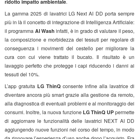
ridotto impatto ambientale
.
La gamma 2025 di lavatrici LG Next AI DD porta sempre
più in là il concetto di integrazione di Intelligenza Artificiale:
il programma
AI Wash
infatti, è in grado di valutare il peso,
la composizione e morbidezza dei tessuti per regolare di
conseguenza i movimenti del cestello per migliorare la
cura con cui viene trattato il bucato. Il risultato è un
lavaggio perfetto che protegge i capi riducendo i danni ai
tessuti del 10%
.
L’app gratuita
LG ThinQ
consente infine alla lavatrice di
diventare ancora più smart grazie alla gestione da remoto,
alla diagnostica di eventuali problemi e al monitoraggio dei
consumi. Inoltre, la nuova funzione
LG ThinQ UP
permette
di aggiornare le funzionalità delle lavatrici NEXT AI DD
aggiungendo nuove funzioni nel corso del tempo, in modo
da rinnovare l’esperienza d’uso anche dopo l’acquisto. Fra