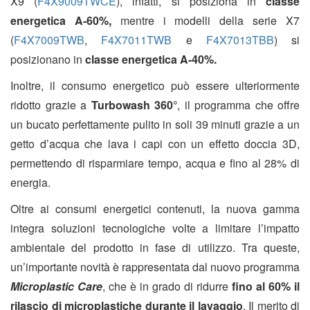
X9 (
F4X9009TWCE
)
, infatti, si posiziona in
classe
energetica A-60%,
mentre i modelli della serie X7
(
F4X7009TWB
,
F4X7011TWB
e
F4X7013TBB
)
si
posizionano in
classe energetica
A-40%
.
Inoltre, il consumo energetico può essere ulteriormente
ridotto grazie a
Turbowash 360°
, il programma che offre
un bucato perfettamente pulito in soli 39 minuti grazie a un
getto d’acqua che lava i capi con un effetto doccia 3D,
permettendo di risparmiare tempo, acqua e fino al 28%
di
energia.
Oltre ai consumi energetici contenuti, la nuova gamma
integra soluzioni tecnologiche volte a limitare l’impatto
ambientale del prodotto in fase di utilizzo. Tra queste,
un’importante novità è rappresentata dal nuovo programma
Microplastic Care
, che è in grado di ridurre
fino al 60% il
rilascio di microplastiche durante il lavaggio
. Il merito di