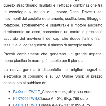
questo straordinario risultato è l’efficace combinazione tra
la tecnologia 6 Motion e il motore Direct Drive: i sei
movimenti del cestello (rotolamento, oscillazione, filtraggio,
rotazione, strofinamento e pigiatura) e il motore ancorato
direttamente ad esso, consentono un controllo preciso e
accurato dei movimenti dei capi che riduce l’attrito tra i
tessuti e, di conseguenza, il rilascio di microplastiche.
Piccoli cambiamenti che generano un grande impatto:
meno plastica in mare, più rispetto per il pianeta.
La nuova gamma è disponibile nei migliori negozi di
elettronica di consumo e su LG Online Shop al prezzo
consigliato al pubblico di:
F4X9009TWCE
,
Classe A-60%, 9Kg
: 899 euro
F4X7009TWB
,
Classe A-40%, 9Kg: 799
euro
F4X7011TWB
,
Classe A-40%,11Kg: 899
euro