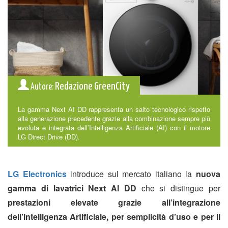
Redazione GreenCity
Autore:
La gamma Next AI DD rappresenta un salto tecnologico rispetto
alla generazione precedente grazie alla combinazione sempre più
evoluta e integrata dell’Intelligenza Artificiale (AI) con il motore
LG Direct Drive (DD).
LG Electronics
introduce sul mercato italiano la
nuova
gamma di lavatrici Next AI DD
che si distingue per
prestazioni elevate grazie all’integrazione
dell’Intelligenza Artificiale, per semplicità d’uso e per il