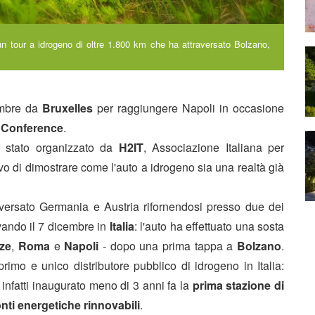
un tour a idrogeno di oltre 1.800 km che ha attraversato Bolzano,
embre da
Bruxelles
per raggiungere Napoli in occasione
 Conference
.
 stato organizzato da
H2IT
, Associazione Italiana per
ivo di dimostrare come l'auto a idrogeno sia una realtà già
aversato Germania e Austria
rifornendosi presso due dei
vando il 7 dicembre in
Italia
: l'auto ha effettuato una sosta
nze
,
Roma
e
Napoli
- dopo una prima tappa a
Bolzano
.
rimo e unico distributore pubblico di idrogeno in Italia:
 infatti inaugurato meno di 3 anni fa la
prima stazione di
nti energetiche rinnovabili
.