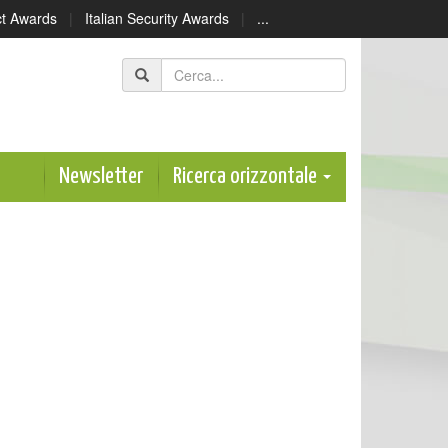
ect Awards
|
Italian Security Awards
|
...
Newsletter
Ricerca orizzontale