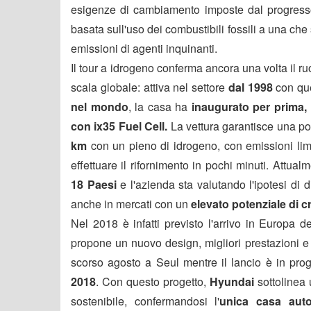
esigenze di cambiamento imposte dal progresso 
basata sull'uso dei combustibili fossili a una che 
emissioni di agenti inquinanti.
Il tour a idrogeno conferma ancora una volta il r
scala globale: attiva nel settore
dal 1998
con qu
nel mondo
, la casa ha
inaugurato per prima, 
con ix35 Fuel Cell.
La vettura garantisce una p
km
con un pieno di idrogeno,
con emissioni lim
effettuare il rifornimento in pochi minuti.
Attual
18 Paesi
e l'azienda sta valutando l'ipotesi di
anche in mercati con un
elevato potenziale di cr
Nel 2018 è infatti previsto l'arrivo in Europa de
propone un nuovo design, migliori prestazioni e 
scorso agosto a Seul mentre il lancio è in pr
2018
.
Con questo progetto,
Hyundai
sottolinea 
sostenibile, confermandosi l'
unica casa autom