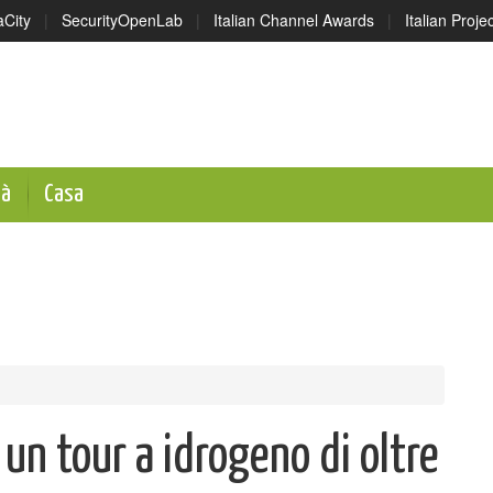
aCity
|
SecurityOpenLab
|
Italian Channel Awards
|
Italian Proj
tà
Casa
 un tour a idrogeno di oltre