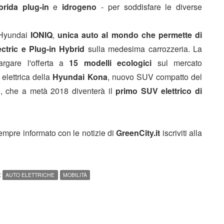
ibrida plug-in
e
idrogeno
- per soddisfare le diverse
 Hyundai
IONIQ
,
unica auto al mondo che permette di
ectric e Plug-in Hybrid
sulla medesima carrozzeria. La
argare l'offerta a
15 modelli ecologici
sul mercato
elettrica della
Hyundai Kona
, nuovo SUV compatto del
, che a metà 2018 diventerà il
primo SUV elettrico di
sempre informato con le notizie di
GreenCity.it
iscriviti alla
:
AUTO ELETTRICHE
MOBILITÀ