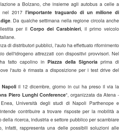
olazione a Bolzano, che insieme agli autobus a celle a
e nel 2017
l'importante traguardo di un milione di
Adige
. Da qualche settimana nella regione circola anche
estita per il
Corpo dei Carabinieri
, il primo veicolo
taliane.
 di distributori pubblici, l'auto ha effettuato rifornimento
 dell'idrogeno attrezzati con dispositivi provvisori.
Nel
a fatto capolino in
Piazza della Signoria
prima di
ove l'auto è rimasta a disposizione per i test drive del
Napoli
il 12 dicembre, giorno in cui ha preso il via la
ons Piero Lunghi Conference
", organizzata da Atena -
, Enea, Università degli studi di Napoli Parthenope e
ntende contribuire a trovare risposte per la mobilità a
 della ricerca, industria e settore pubblico per scambiare
, infatti, rappresenta una delle possibili soluzioni alle