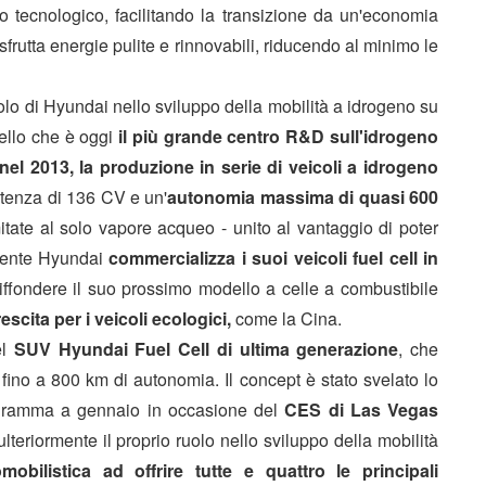
tecnologico, facilitando la transizione da un'economia
sfrutta energie pulite e rinnovabili, riducendo al minimo le
uolo di Hyundai nello sviluppo della mobilità a idrogeno su
ello che è oggi
il più grande centro R&D sull'idrogeno
nel 2013, la produzione in serie di veicoli a idrogeno
otenza di 136 CV e un'
autonomia massima di quasi 600
itate al solo vapore acqueo - unito al vantaggio di poter
mente Hyundai
commercializza i suoi veicoli fuel cell in
 diffondere il suo prossimo modello a celle a combustibile
escita per i veicoli ecologici,
come la Cina.
l
SUV Hyundai Fuel Cell di ultima generazione
, che
fino a 800 km di autonomia. Il concept è stato svelato lo
ogramma a gennaio in occasione del
CES di Las Vegas
ulteriormente il proprio ruolo nello sviluppo della mobilità
obilistica ad offrire tutte e quattro le principali