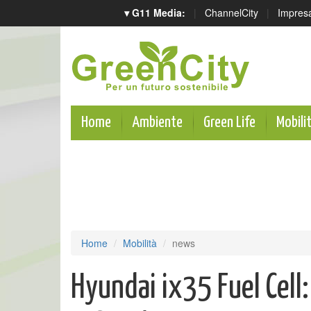
▾ G11 Media:
|
ChannelCity
|
Impres
Home
Ambiente
Green Life
Mobili
Home
Mobilità
news
Hyundai ix35 Fuel Cell: