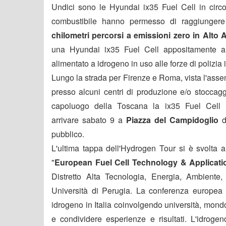
Undici sono le Hyundai ix35 Fuel Cell in circ
combustibile hanno permesso di raggiunger
chilometri percorsi a emissioni zero
in Alto 
una
Hyundai ix35 Fuel Cell appositamente all
alimentato a idrogeno in uso alle forze di polizia i
Lungo la strada per Firenze e Roma, vista l'assenza
presso alcuni centri di produzione e/o stoccaggio
capoluogo della Toscana la ix35 Fuel Cell h
arrivare
sabato 9 a
Piazza del Campidoglio
d
pubblico.
L'ultima tappa dell'Hydrogen Tour si è svolta a
"
European Fuel Cell Technology & Applicati
Distretto Alta Tecnologia, Energia, Ambiente
Università di Perugia. La conferenza europea i
idrogeno in Italia coinvolgendo università, mondo
e condividere esperienze e risultati. L'idrogeno