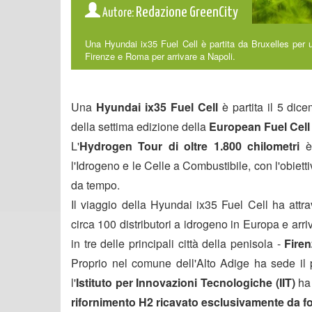
Redazione GreenCity
Autore:
Una Hyundai ix35 Fuel Cell è partita da Bruxelles per 
Firenze e Roma per arrivare a Napoli.
Una
Hyundai ix35 Fuel Cell
è partita il 5 dic
della settima edizione della
European Fuel Cell
L'
Hydrogen Tour di oltre 1.800 chilometri
è
l'Idrogeno e le Celle a Combustibile, con l'obiett
da tempo.
Il viaggio della Hyundai ix35 Fuel Cell ha attr
circa 100 distributori a idrogeno in Europa e
arri
in tre delle principali città della penisola -
Fire
Proprio nel comune dell'Alto Adige ha sede il p
l'
Istituto per Innovazioni Tecnologiche (IIT)
ha
rifornimento H2
ricavato esclusivamente da fo