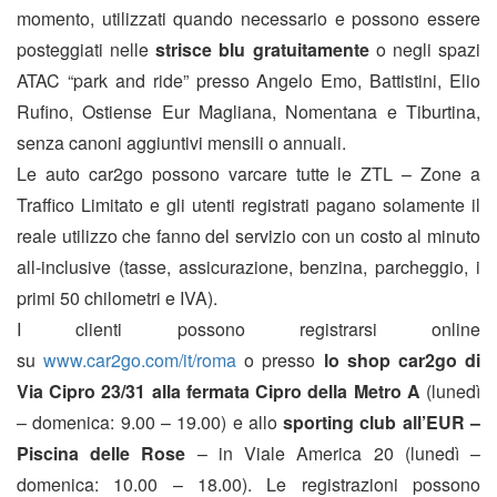
momento, utilizzati quando necessario e possono essere
posteggiati nelle
strisce blu gratuitamente
o negli spazi
ATAC “park and ride” presso Angelo Emo, Battistini, Elio
Rufino, Ostiense Eur Magliana, Nomentana e Tiburtina,
senza canoni aggiuntivi mensili o annuali.
Le auto car2go possono varcare tutte le ZTL – Zone a
Traffico Limitato e gli utenti registrati pagano solamente il
reale utilizzo che fanno del servizio con un costo al minuto
all-inclusive (tasse, assicurazione, benzina, parcheggio, i
primi 50 chilometri e IVA).
I clienti possono registrarsi online
su
www.car2go.com/it/roma
o presso
lo shop car2go di
Via Cipro 23/31 alla fermata Cipro della Metro A
(lunedì
– domenica: 9.00 – 19.00) e allo
sporting club all’EUR –
Piscina delle Rose
­– in Viale America 20 (lunedì –
domenica: 10.00 – 18.00). Le registrazioni possono