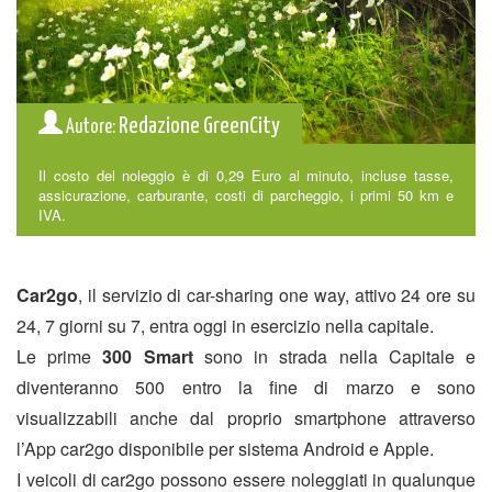
Redazione GreenCity
Autore:
Il costo del noleggio è di 0,29 Euro al minuto, incluse tasse,
assicurazione, carburante, costi di parcheggio, i primi 50 km e
IVA.
Car2go
, il servizio di car-sharing one way, attivo 24 ore su
24, 7 giorni su 7, entra oggi in esercizio nella capitale.
Le prime
300 Smart
sono in strada nella Capitale e
diventeranno 500 entro la fine di marzo e sono
visualizzabili anche dal proprio smartphone attraverso
l’App car2go disponibile per sistema Android e Apple.
I veicoli di car2go possono essere noleggiati in qualunque