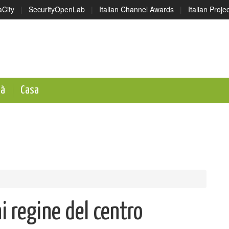
aCity
|
SecurityOpenLab
|
Italian Channel Awards
|
Italian Proj
tà
Casa
ni regine del centro