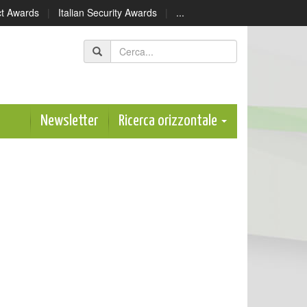
ect Awards
|
Italian Security Awards
|
...
Newsletter
Ricerca orizzontale