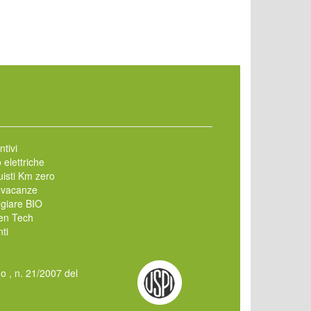
ntivi
 elettriche
isti Km zero
 vacanze
giare BIO
en Tech
ti
mo , n. 21/2007 del