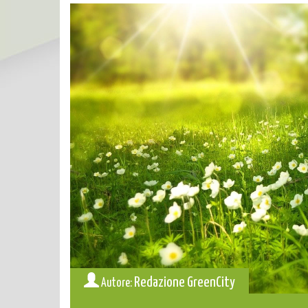
Redazione GreenCity
Autore: