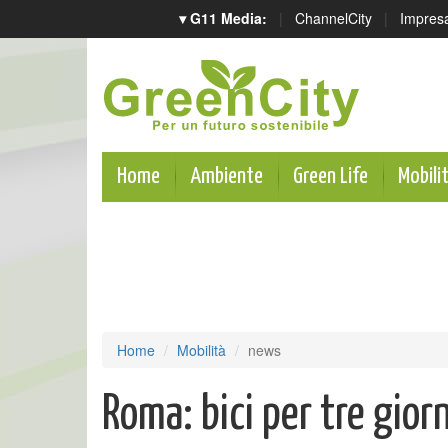
▾ G11 Media:
|
ChannelCity
|
Impres
Home
Ambiente
Green Life
Mobili
Home
Mobilità
news
Roma: bici per tre gior