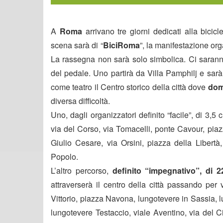
A
Roma
arrivano tre giorni dedicati alla bicic
scena sarà di “
BiciRoma
”, la manifestazione org
La rassegna non sarà solo simbolica. Ci saranno
del pedale. Uno partirà da Villa Pamphilj e sarà
come teatro il Centro storico della città dove
dom
diversa difficoltà.
Uno, dagli organizzatori definito “facile”, di 3,5
via del Corso, via Tomacelli, ponte Cavour, pia
Giulio Cesare, via Orsini, piazza della Libert
Popolo.
L’altro percorso,
definito “impegnativo”, di 22
attraverserà il centro della città passando per
Vittorio, piazza Navona, lungotevere in Sassia, 
lungotevere Testaccio, viale Aventino, via del C