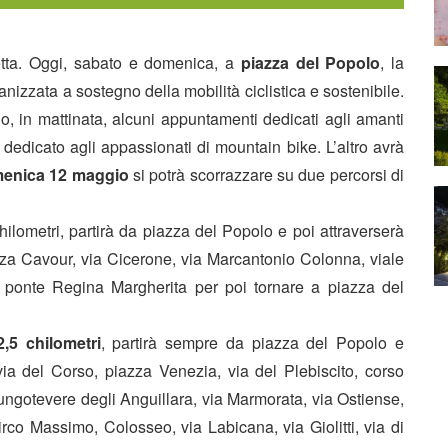
letta. Oggi, sabato e domenica, a
piazza del Popolo
, la
anizzata a sostegno della mobilità ciclistica e sostenibile.
, in mattinata, alcuni appuntamenti dedicati agli amanti
 dedicato agli appassionati di mountain bike. L’altro avrà
enica 12 maggio
si potrà scorrazzare su due percorsi di
 chilometri, partirà da piazza del Popolo e poi attraverserà
zza Cavour, via Cicerone, via Marcantonio Colonna, viale
à, ponte Regina Margherita per poi tornare a piazza del
,5 chilometri
, partirà sempre da piazza del Popolo e
 via del Corso, piazza Venezia, via del Plebiscito, corso
lungotevere degli Anguillara, via Marmorata, via Ostiense,
irco Massimo, Colosseo, via Labicana, via Giolitti, via di