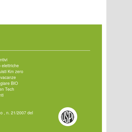
ntivi
 elettriche
isti Km zero
 vacanze
giare BIO
en Tech
ti
mo , n. 21/2007 del