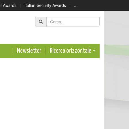
ect Awards
|
Italian Security Awards
|
...
Newsletter
Ricerca orizzontale