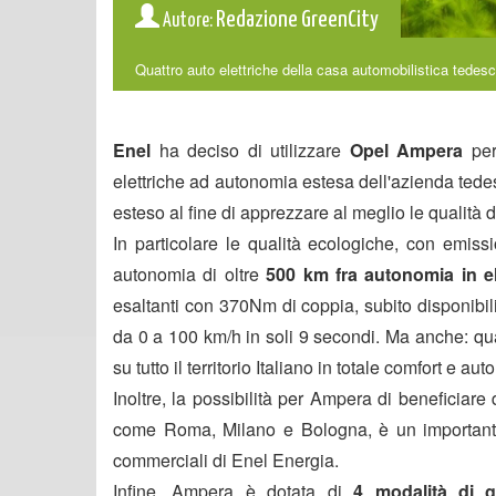
Redazione GreenCity
Autore:
Quattro auto elettriche della casa automobilistica tedes
Enel
ha deciso di utilizzare
Opel Ampera
per
elettriche ad autonomia estesa dell'azienda ted
esteso al fine di apprezzare al meglio le qualità 
In particolare le qualità ecologiche, con emiss
autonomia di oltre
500 km fra autonomia in el
esaltanti con 370Nm di coppia, subito disponibili
da 0 a 100 km/h in soli 9 secondi. Ma anche: qu
su tutto il territorio Italiano in totale comfort e 
Inoltre, la possibilità per Ampera di beneficiare
come Roma, Milano e Bologna, è un importante 
commerciali di Enel Energia.
Infine, Ampera è dotata di
4 modalità di g