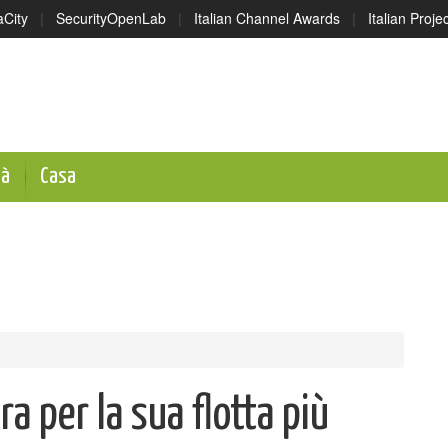
aCity
|
SecurityOpenLab
|
Italian Channel Awards
|
Italian Proj
tà
Casa
a per la sua flotta più