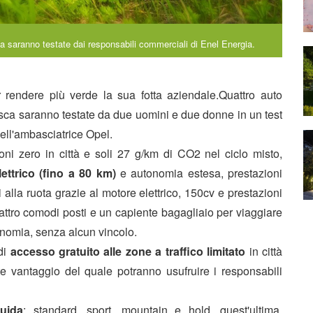
ca saranno testate dai responsabili commerciali di Enel Energia.
 rendere più verde la sua fotta aziendale.Quattro auto
esca saranno testate da due uomini e due donne in un test
dell'ambasciatrice Opel.
ioni zero in città e soli 27 g/km di CO2 nel ciclo misto,
ettrico (fino a 80 km)
e autonomia estesa, prestazioni
 alla ruota grazie al motore elettrico, 150cv e prestazioni
attro comodi posti e un capiente bagagliaio per viaggiare
autonomia, senza alcun vincolo.
 di
accesso gratuito alle zone a traffico limitato
in città
vantaggio del quale potranno usufruire i responsabili
uida
: standard, sport, mountain e hold, quest'ultima,